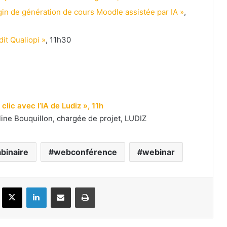
in de génération de cours Moodle assistée par IA »
,
it Qualiopi »
, 11h30
clic avec l’IA de Ludiz », 11h
éline Bouquillon, chargée de projet, LUDIZ
binaire
webconférence
webinar
Facebook
X
Linkedin
Partager par email
Imprimer