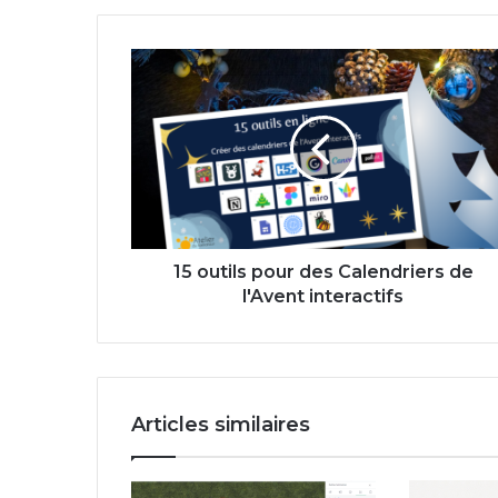
15
outils
pour
des
Calendriers
de
l'Avent
interactifs
15 outils pour des Calendriers de
l'Avent interactifs
Articles similaires