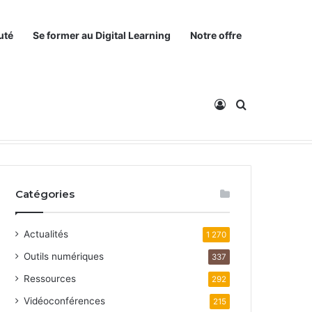
uté
Se former au Digital Learning
Notre offre
Connexion
Rechercher
Catégories
Actualités
1 270
Outils numériques
337
Ressources
292
Vidéoconférences
215