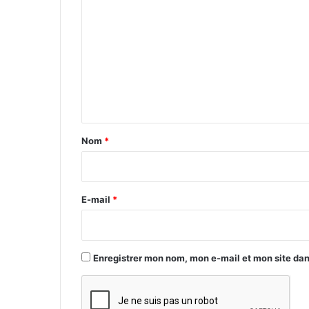
o
m
m
e
n
t
a
Nom
*
i
r
e
E-mail
*
*
Enregistrer mon nom, mon e-mail et mon site da