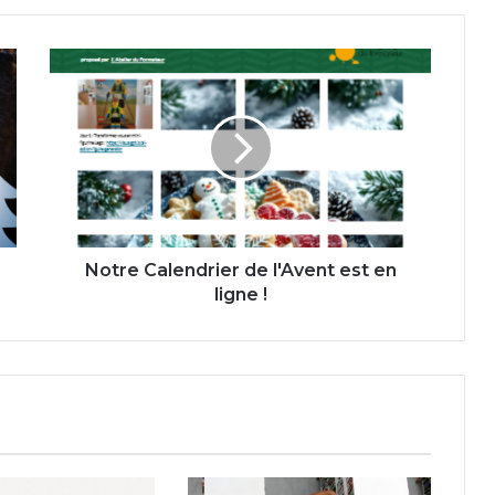
Notre
Calendrier
de
l'Avent
est
en
ligne
!
Notre Calendrier de l'Avent est en
ligne !