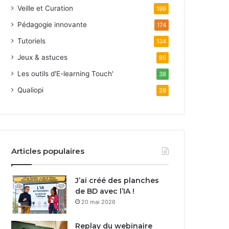
Veille et Curation
199
Pédagogie innovante
174
Tutoriels
134
Jeux & astuces
85
Les outils d'E-learning Touch'
38
Qualiopi
28
Articles populaires
J’ai créé des planches
de BD avec l’IA !
20 mai 2026
Replay du webinaire