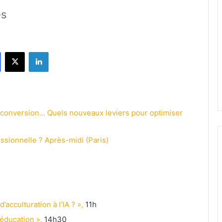
es
Facebook
X
Linkedin
reconversion… Quels nouveaux leviers pour optimiser
essionnelle ? Après-midi (Paris)
cculturation à l’IA ? »,
11h
n éducation »,
14h30