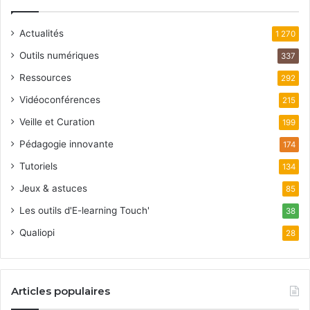
Actualités
1 270
Outils numériques
337
Ressources
292
Vidéoconférences
215
Veille et Curation
199
Pédagogie innovante
174
Tutoriels
134
Jeux & astuces
85
Les outils d'E-learning Touch'
38
Qualiopi
28
Articles populaires