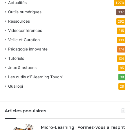
Actualités
1 270
Outils numériques
337
Ressources
292
Vidéoconférences
215
Veille et Curation
199
Pédagogie innovante
174
Tutoriels
134
Jeux & astuces
85
Les outils d'E-learning Touch'
38
Qualiopi
28
Articles populaires
Micro-Learning : Formez-vous à l’esprit