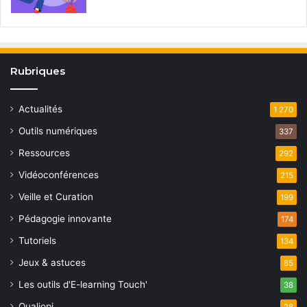
Rubriques
Actualités
1 270
Outils numériques
337
Ressources
292
Vidéoconférences
215
Veille et Curation
199
Pédagogie innovante
174
Tutoriels
134
Jeux & astuces
85
Les outils d'E-learning Touch'
38
Qualiopi