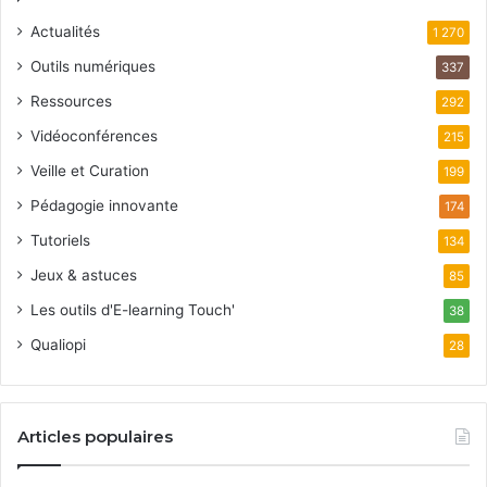
Actualités
1 270
Outils numériques
337
Ressources
292
Vidéoconférences
215
Veille et Curation
199
Pédagogie innovante
174
Tutoriels
134
Jeux & astuces
85
Les outils d'E-learning Touch'
38
Qualiopi
28
Articles populaires