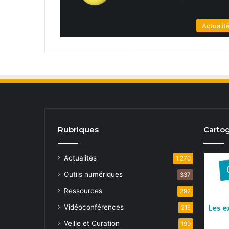
Actualit
Rubriques
Cartog
Actualités
1 270
Outils numériques
337
Ressources
292
Vidéoconférences
215
Veille et Curation
199