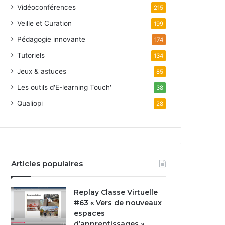
Vidéoconférences
215
Veille et Curation
199
Pédagogie innovante
174
Tutoriels
134
Jeux & astuces
85
Les outils d'E-learning Touch'
38
Qualiopi
28
Articles populaires
Replay Classe Virtuelle
#63 « Vers de nouveaux
espaces
d’apprentissages »