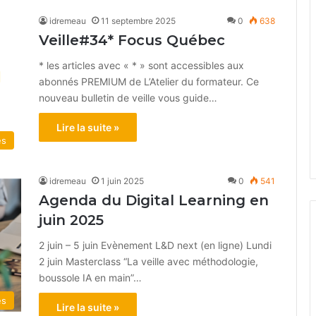
idremeau
11 septembre 2025
0
638
Veille#34* Focus Québec
* les articles avec « * » sont accessibles aux
abonnés PREMIUM de L’Atelier du formateur. Ce
nouveau bulletin de veille vous guide…
Lire la suite »
és
idremeau
1 juin 2025
0
541
Agenda du Digital Learning en
juin 2025
2 juin – 5 juin Evènement L&D next (en ligne) Lundi
2 juin Masterclass “La veille avec méthodologie,
boussole IA en main”…
és
Lire la suite »