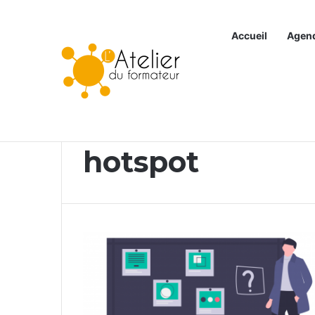
Accueil
Agen
Articles à la une
Accueil
/
hotspot
hotspot