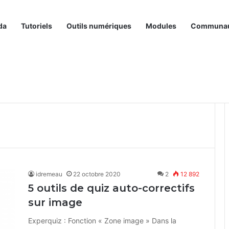
da
Tutoriels
Outils numériques
Modules
Communa
idremeau
22 octobre 2020
2
12 892
5 outils de quiz auto-correctifs
sur image
Experquiz : Fonction « Zone image » Dans la