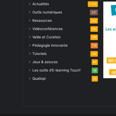
Actualités
1 270
Outils numériques
337
Ressources
292
Vidéoconférences
215
Veille et Curation
199
Pédagogie innovante
174
Tutoriels
134
Jeux & astuces
85
Les outils d'E-learning Touch'
38
Qualiopi
28