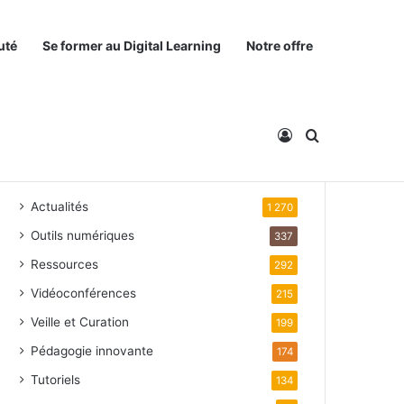
uté
Se former au Digital Learning
Notre offre
Connexion
Rechercher
Catégories
Actualités
1 270
Outils numériques
337
Ressources
292
Vidéoconférences
215
Veille et Curation
199
Pédagogie innovante
174
Tutoriels
134