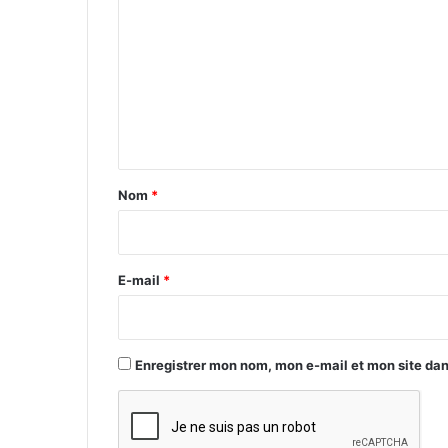
o
m
m
e
n
t
a
Nom
*
i
r
e
E-mail
*
*
Enregistrer mon nom, mon e-mail et mon site da