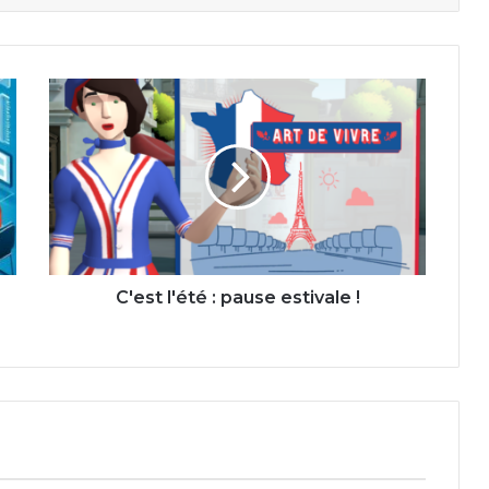
C'est
l'été
:
pause
estivale
!
C'est l'été : pause estivale !