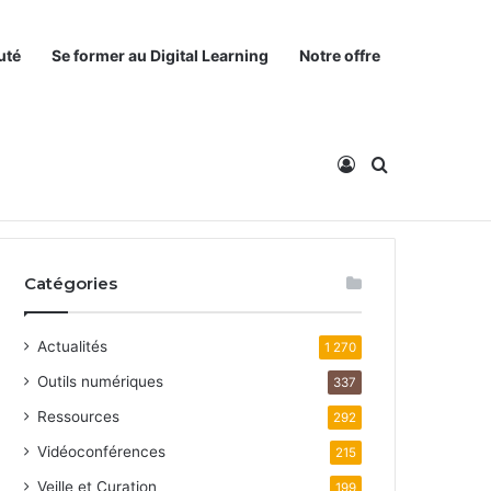
uté
Se former au Digital Learning
Notre offre
Connexion
Rechercher
Catégories
Actualités
1 270
Outils numériques
337
Ressources
292
Vidéoconférences
215
Veille et Curation
199