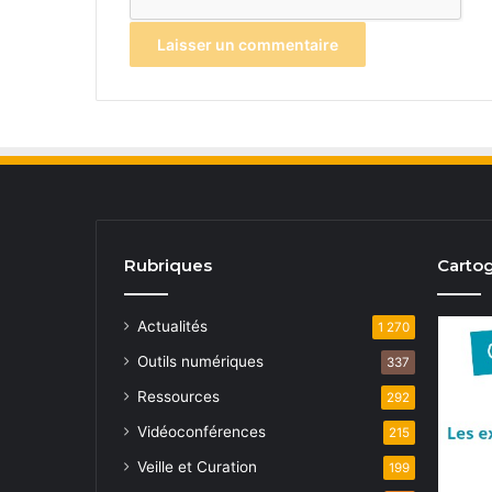
Rubriques
Cartog
Actualités
1 270
Outils numériques
337
Ressources
292
Vidéoconférences
215
Veille et Curation
199