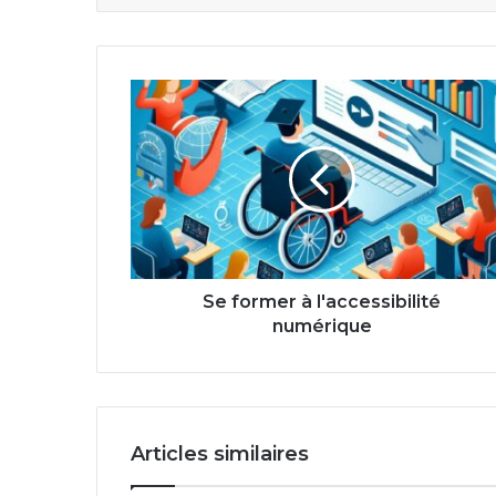
Se
former
à
l'accessibilité
numérique
Se former à l'accessibilité
numérique
Articles similaires