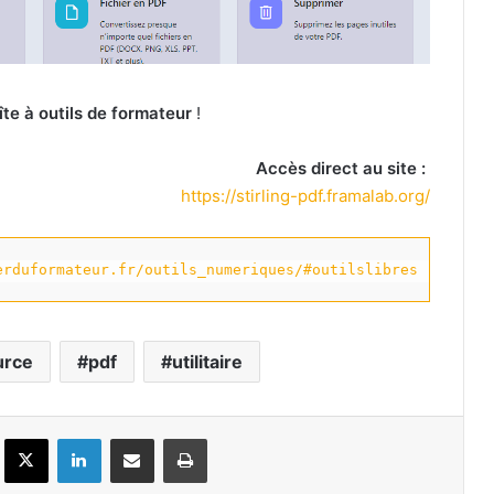
îte à outils de formateur
!
Accès direct au site :
https://stirling-pdf.framalab.org/
erduformateur.fr/outils_numeriques/#outilslibres
urce
pdf
utilitaire
Facebook
X
Linkedin
Partager par email
Imprimer