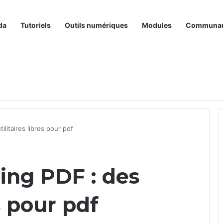
da
Tutoriels
Outils numériques
Modules
Communa
tilitaires libres pour pdf
ling PDF : des
es pour pdf