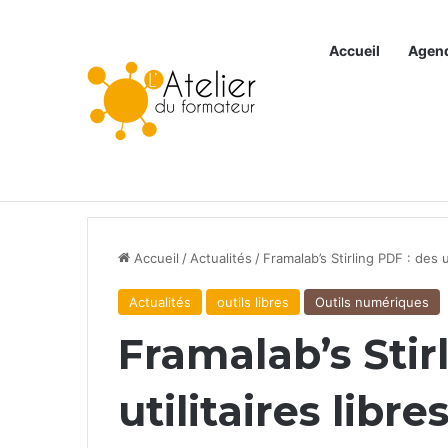
Accueil
Agen
Articles à la une
Accueil
/
Actualités
/
Framalab’s Stirling PDF : des u
Actualités
outils libres
Outils numériques
Framalab’s Stir
utilitaires libr