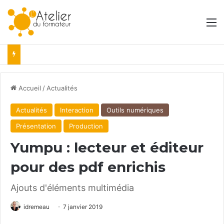
M
Accueil
/
Actualités
Actualités
Interaction
Outils numériques
Présentation
Production
Yumpu : lecteur et éditeur
pour des pdf enrichis
Ajouts d'éléments multimédia
idremeau
7 janvier 2019
Facebook
X
Linkedin