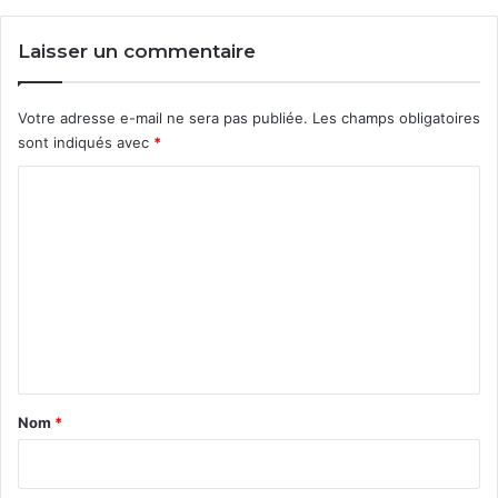
Laisser un commentaire
Votre adresse e-mail ne sera pas publiée.
Les champs obligatoires
sont indiqués avec
*
C
o
m
m
e
n
t
a
Nom
*
i
r