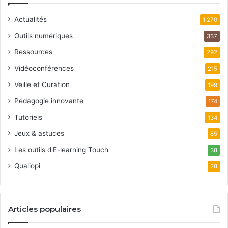
Actualités
1 270
Outils numériques
337
Ressources
292
Vidéoconférences
215
Veille et Curation
199
Pédagogie innovante
174
Tutoriels
134
Jeux & astuces
85
Les outils d'E-learning Touch'
38
Qualiopi
28
Articles populaires