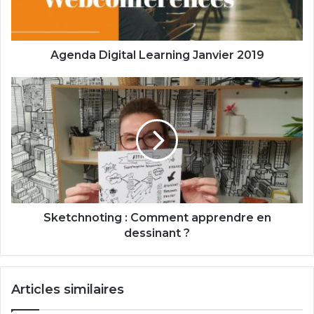
Agenda Digital Learning Janvier 2019
Sketchnoting
:
Comment
apprendre
en
dessinant
?
Sketchnoting : Comment apprendre en
dessinant ?
Articles similaires