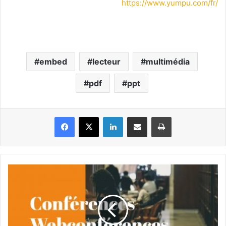
https://www.yumpu.com/fr/
embed
lecteur
multimédia
pdf
ppt
Facebook
X
Linkedin
Partager par email
Imprimer
Agenda
Digital
Learning
Janvier
2019