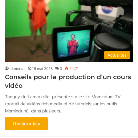
Actualités
idremeau
16 mai 2018
0
2 471
Conseils pour la production d’un cours
vidéo
Tanguy de Lamarzelle présente sur le site Momindum TV
(portail de vidéos rich média et de tutoriels sur les outils
Momindum) dans plusieurs…
Lire la suite »