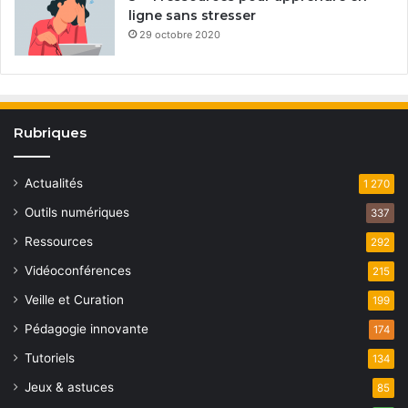
ligne sans stresser
29 octobre 2020
Rubriques
Actualités
1 270
Outils numériques
337
Ressources
292
Vidéoconférences
215
Veille et Curation
199
Pédagogie innovante
174
Tutoriels
134
Jeux & astuces
85