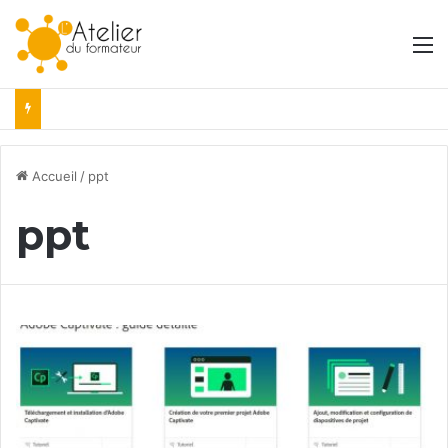
M
Accueil
/
ppt
ppt