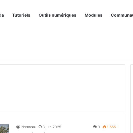
da
Tutoriels
Outils numériques
Modules
Communa
idremeau
3 juin 2025
0
1 555