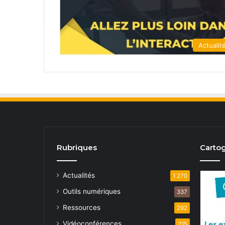
Actualit
Rubriques
Cartog
Actualités
1 270
Outils numériques
337
Ressources
292
Vidéoconférences
215