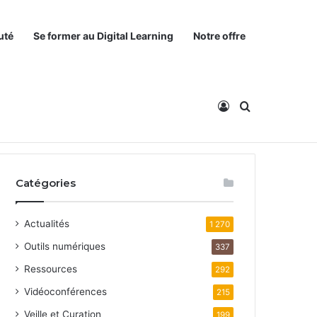
uté
Se former au Digital Learning
Notre offre
Connexion
Rechercher
Catégories
Actualités
1 270
Outils numériques
337
Ressources
292
Vidéoconférences
215
Veille et Curation
199