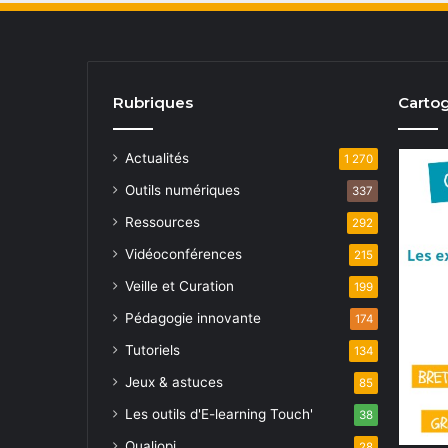
Rubriques
Cartog
Actualités
1 270
Outils numériques
337
Ressources
292
Vidéoconférences
215
Veille et Curation
199
Pédagogie innovante
174
Tutoriels
134
Jeux & astuces
85
Les outils d'E-learning Touch'
38
Qualiopi
28