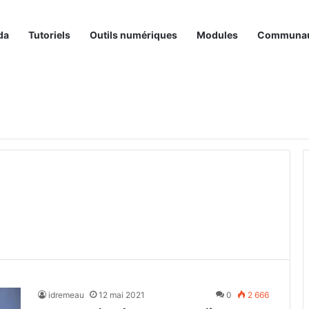
da
Tutoriels
Outils numériques
Modules
Communa
idremeau
12 mai 2021
0
2 666