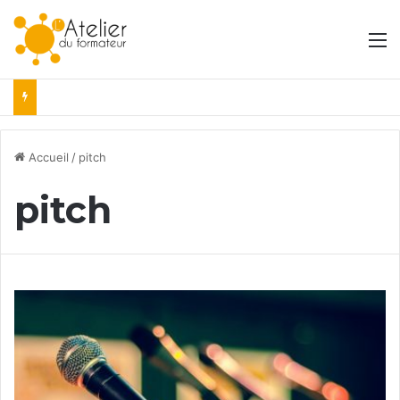
M
Accueil
/
pitch
pitch