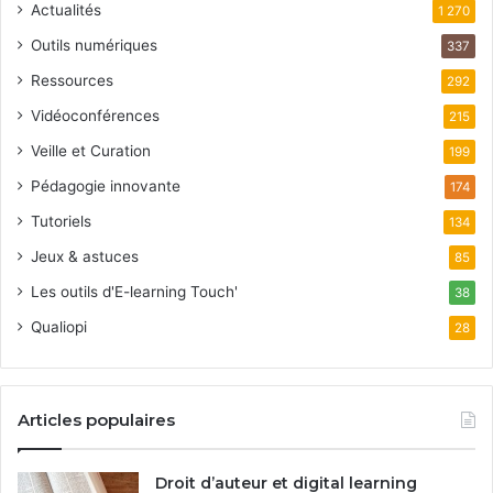
Actualités
1 270
Outils numériques
337
Ressources
292
Vidéoconférences
215
Veille et Curation
199
Pédagogie innovante
174
Tutoriels
134
Jeux & astuces
85
Les outils d'E-learning Touch'
38
Qualiopi
28
Articles populaires
Droit d’auteur et digital learning