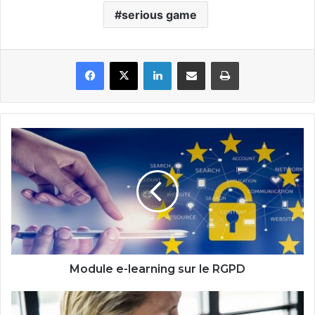
serious game
Facebook
X
Linkedin
Partager par email
Imprimer
Module
e-
learning
sur
le
RGPD
Module e-learning sur le RGPD
Cours
en