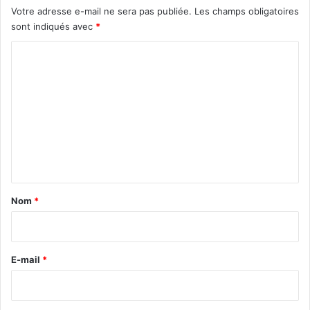
Votre adresse e-mail ne sera pas publiée.
Les champs obligatoires
sont indiqués avec
*
C
o
m
m
e
n
t
a
Nom
*
i
r
e
E-mail
*
*