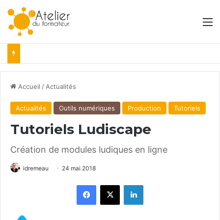
M
Accueil
/
Actualités
Actualités
Outils numériques
Production
Tutoriels
Tutoriels Ludiscape
Création de modules ludiques en ligne
idremeau
24 mai 2018
Facebook
X
Linkedin