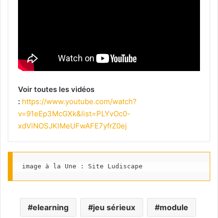
Voir toutes les vidéos
:
https://www.youtube.com/watch?
v=91eEp3McGXk&list=PLYvOc0-
xdViNOSJKlMeUFwAFE7yfrZ0ej
image à la Une : Site Ludiscape
elearning
jeu sérieux
module