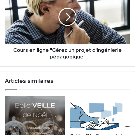
ligne
"Gérez
un
projet
d'ingénierie
pédagogique"
Cours en ligne "Gérez un projet d'ingénierie
pédagogique"
Articles similaires