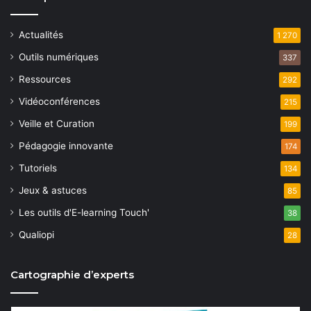
Actualités
1 270
Outils numériques
337
Ressources
292
Vidéoconférences
215
Veille et Curation
199
Pédagogie innovante
174
Tutoriels
134
Jeux & astuces
85
Les outils d'E-learning Touch'
38
Qualiopi
28
Cartographie d’experts