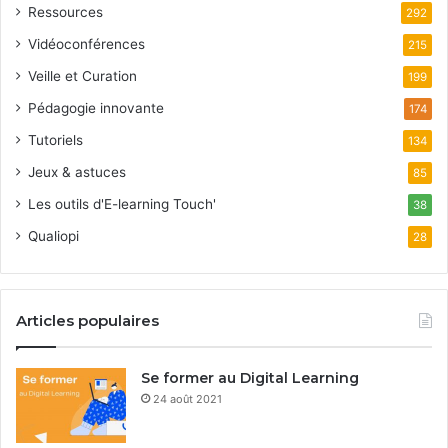
Ressources
292
Vidéoconférences
215
Veille et Curation
199
Pédagogie innovante
174
Tutoriels
134
Jeux & astuces
85
Les outils d'E-learning Touch'
38
Qualiopi
28
Articles populaires
Se former au Digital Learning
24 août 2021