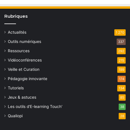
Rubriques
Actualités
1 270
Outils numériques
337
Ressources
292
Vidéoconférences
215
Veille et Curation
199
Pédagogie innovante
174
Tutoriels
134
Jeux & astuces
85
Les outils d'E-learning Touch'
38
Qualiopi
28