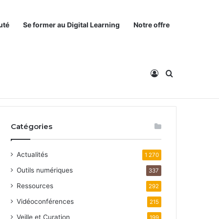
uté
Se former au Digital Learning
Notre offre
Connexion
Rechercher
Catégories
Actualités
1 270
Outils numériques
337
Ressources
292
Vidéoconférences
215
Veille et Curation
199