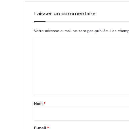
Laisser un commentaire
Votre adresse e-mail ne sera pas publiée.
Les champ
C
o
m
m
e
n
t
a
Nom
*
i
r
e
E-mail
*