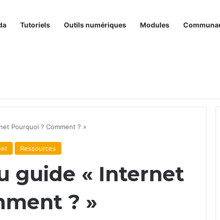
da
Tutoriels
Outils numériques
Modules
Communa
ernet Pourquoi ? Comment ? »
net
Ressources
u guide « Internet
mment ? »