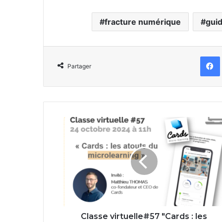
fracture numérique
gui
Partager
Classe
virtuelle#57
"Cards
:
les
atouts
du
microlearning"
Classe virtuelle#57 "Cards : les