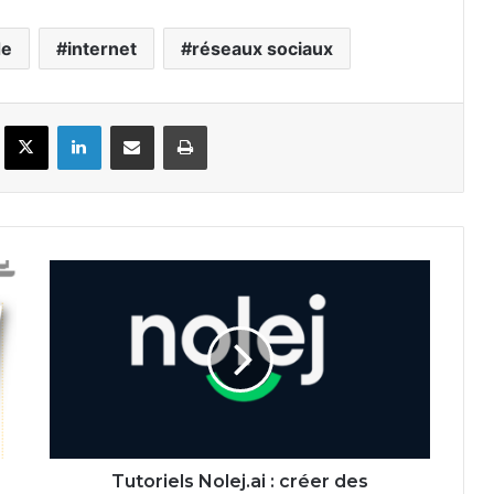
de
internet
réseaux sociaux
Facebook
X
Linkedin
Partager par email
Imprimer
Tutoriels
Nolej.ai
:
créer
des
ressources
H5P
avec
l'IA
Tutoriels Nolej.ai : créer des