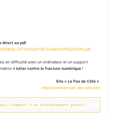
 direct au pdf
ugd/658cfa_5373c6ca311f47a7aa1e019f3a2d7cf0.pdf
s en difficulté avec un ordinateur et un support
rmation à
lutter contre la fracture numérique
!
Site « Le Pas de Côté »
https://www.le-pas-de-cote.net/
quoi? Comment? » en téléchargement gratuit !