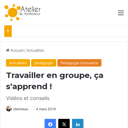
M
Accueil
/
Actualités
Actualités
pédagogie
Pédagogie innovante
Travailler en groupe, ça
s’apprend !
Vidéos et conseils
idremeau
4 mars 2019
Facebook
X
Linkedin