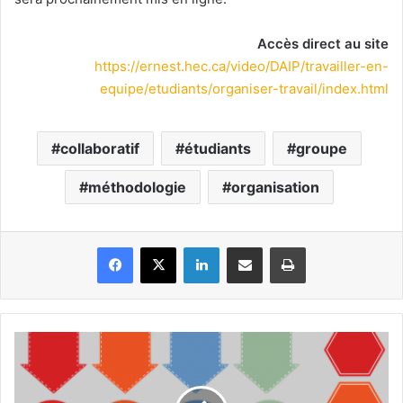
Accès direct au site
https://ernest.hec.ca/video/DAIP/travailler-en-
equipe/etudiants/organiser-travail/index.html
collaboratif
étudiants
groupe
méthodologie
organisation
Facebook
X
Linkedin
Partager par email
Imprimer
Tutoriels
Piktochart
:
créer