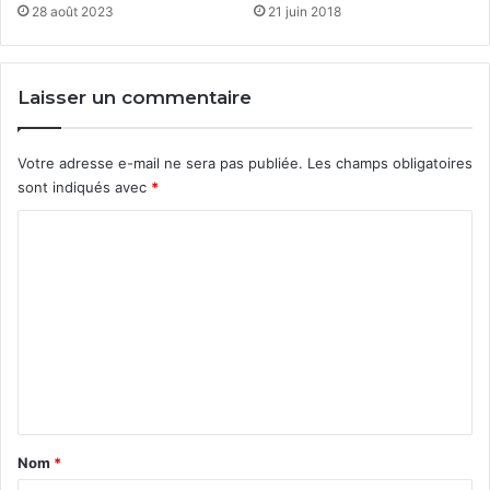
28 août 2023
21 juin 2018
Laisser un commentaire
Votre adresse e-mail ne sera pas publiée.
Les champs obligatoires
sont indiqués avec
*
C
o
m
m
e
n
t
a
Nom
*
i