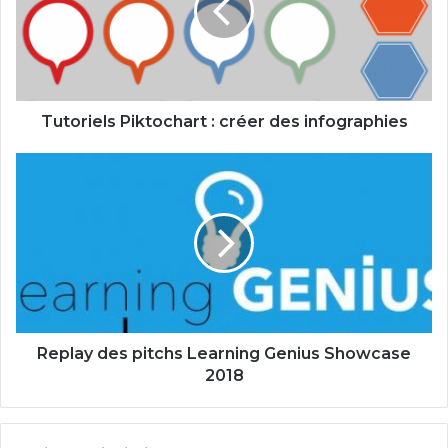
des
infographies
Tutoriels Piktochart : créer des infographies
Replay
des
pitchs
Learning
Genius
Showcase
2018
Replay des pitchs Learning Genius Showcase
2018