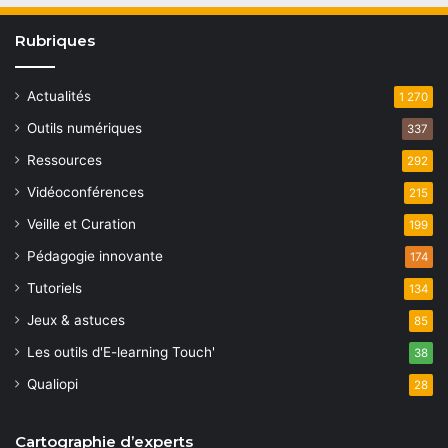
Rubriques
Actualités
1 270
Outils numériques
337
Ressources
292
Vidéoconférences
215
Veille et Curation
199
Pédagogie innovante
174
Tutoriels
134
Jeux & astuces
85
Les outils d'E-learning Touch'
38
Qualiopi
28
Cartographie d’experts