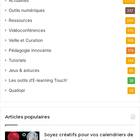
Actualités
1 270
Outils numériques
337
Ressources
292
Vidéoconférences
215
Veille et Curation
199
Pédagogie innovante
174
Tutoriels
134
Jeux & astuces
85
Les outils d'E-learning Touch'
38
Qualiopi
28
Articles populaires
Soyez créatifs pour vos calendriers de