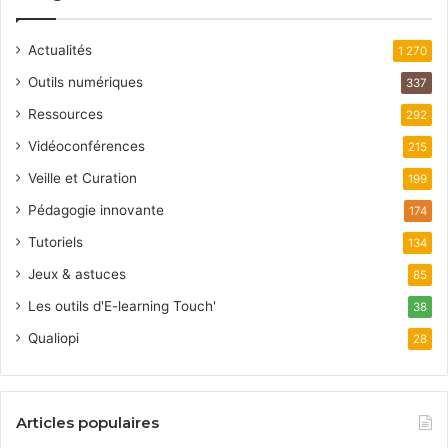
Actualités
1 270
Outils numériques
337
Ressources
292
Vidéoconférences
215
Veille et Curation
199
Pédagogie innovante
174
Tutoriels
134
Jeux & astuces
85
Les outils d'E-learning Touch'
38
Qualiopi
28
Articles populaires