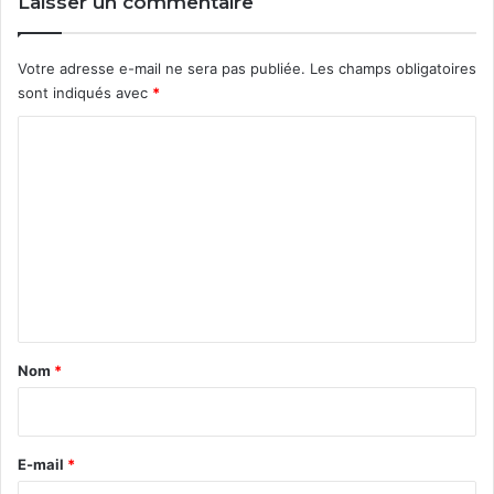
Laisser un commentaire
Votre adresse e-mail ne sera pas publiée.
Les champs obligatoires
sont indiqués avec
*
C
o
m
m
e
n
t
a
Nom
*
i
r
e
E-mail
*