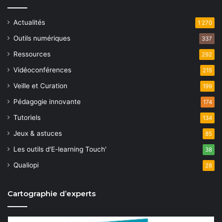
Actualités
1 270
Outils numériques
337
Ressources
292
Vidéoconférences
215
Veille et Curation
199
Pédagogie innovante
174
Tutoriels
134
Jeux & astuces
85
Les outils d'E-learning Touch'
38
Qualiopi
28
Cartographie d’experts