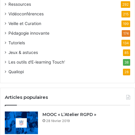
Ressources
292
Vidéoconférences
215
Veille et Curation
199
Pédagogie innovante
174
Tutoriels
134
Jeux & astuces
85
Les outils d'E-learning Touch'
38
Qualiopi
28
Articles populaires
MOOC « L’Atelier RGPD »
28 février 2019