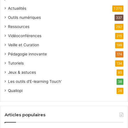
Actualités
1 270
Outils numériques
337
Ressources
292
Vidéoconférences
215
Veille et Curation
199
Pédagogie innovante
174
Tutoriels
134
Jeux & astuces
85
Les outils d'E-learning Touch'
38
Qualiopi
28
Articles populaires