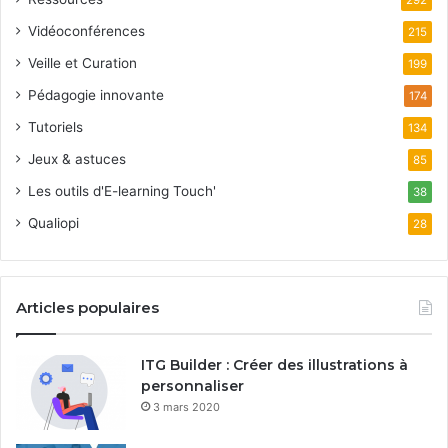
Vidéoconférences
215
Veille et Curation
199
Pédagogie innovante
174
Tutoriels
134
Jeux & astuces
85
Les outils d'E-learning Touch'
38
Qualiopi
28
Articles populaires
ITG Builder : Créer des illustrations à
personnaliser
3 mars 2020