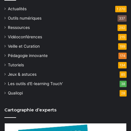
Actualités
1 270
Outils numériques
337
Ressources
292
Vidéoconférences
215
Veille et Curation
199
Pédagogie innovante
174
Tutoriels
134
Jeux & astuces
85
Les outils d'E-learning Touch'
38
Qualiopi
28
Cartographie d’experts