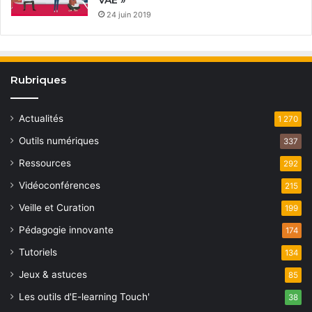
VAE »
24 juin 2019
Rubriques
Actualités
1 270
Outils numériques
337
Ressources
292
Vidéoconférences
215
Veille et Curation
199
Pédagogie innovante
174
Tutoriels
134
Jeux & astuces
85
Les outils d'E-learning Touch'
38