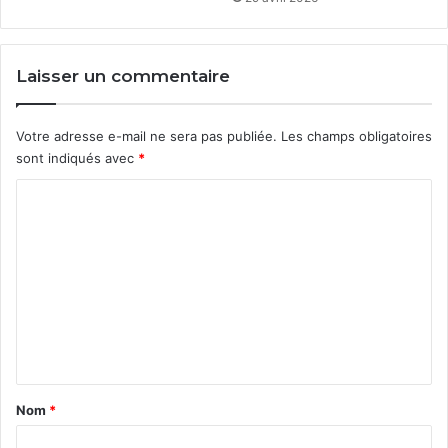
Laisser un commentaire
Votre adresse e-mail ne sera pas publiée.
Les champs obligatoires
sont indiqués avec
*
C
o
m
m
e
n
t
a
Nom
*
i