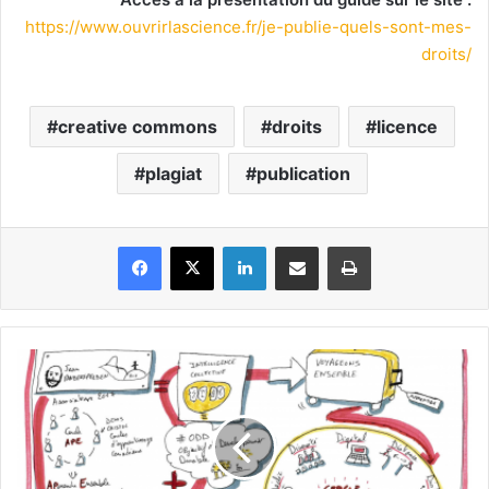
https://www.ouvrirlascience.fr/je-publie-quels-sont-mes-
droits/
creative commons
droits
licence
plagiat
publication
Facebook
X
Linkedin
Partager par email
Imprimer
Replay
vidéo
en
ligne
!
"Tout