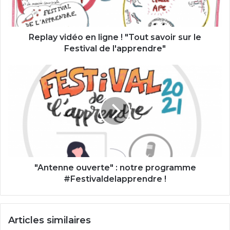
savoir
sur
le
Festival
Replay vidéo en ligne ! "Tout savoir sur le
de
Festival de l'apprendre"
l'apprendre"
"Antenne
ouverte"
:
notre
programme
#Festivaldelapprendre
!
"Antenne ouverte" : notre programme
#Festivaldelapprendre !
Articles similaires