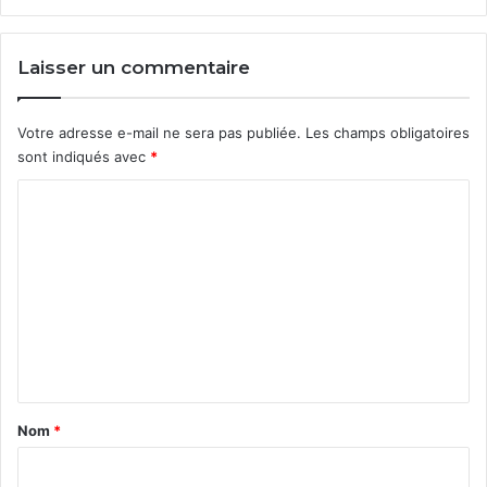
Laisser un commentaire
Votre adresse e-mail ne sera pas publiée.
Les champs obligatoires
sont indiqués avec
*
C
o
m
m
e
n
t
a
Nom
*
i