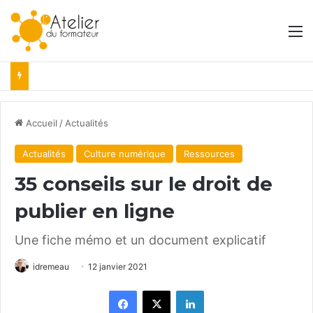
M
Accueil
/
Actualités
Actualités
Culture numérique
Ressources
35 conseils sur le droit de
publier en ligne
Une fiche mémo et un document explicatif
idremeau
12 janvier 2021
Facebook
X
Linkedin