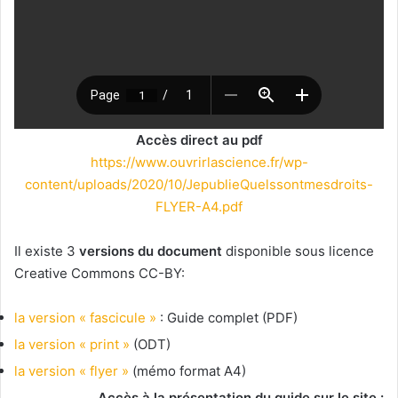
Accès direct au pdf
https://www.ouvrirlascience.fr/wp-
content/uploads/2020/10/JepublieQuelssontmesdroits-
FLYER-A4.pdf
Il existe 3
versions du document
disponible sous licence
Creative Commons CC-BY:
la version « fascicule »
: Guide complet (PDF)
la version « print »
(ODT)
la version « flyer »
(mémo format A4)
Accès à la présentation du guide sur le site :