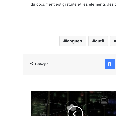
du document est gratuite et les éléments des 
langues
outil
Partager
Pour
la
rentrée,
pensez
aux