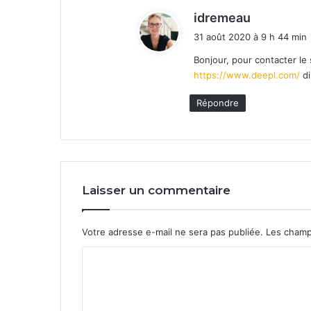
d
idremeau
i
31 août 2020 à 9 h 44 min
t
Bonjour, pour contacter le
https://www.deepl.com/
di
:
Répondre
Laisser un commentaire
Votre adresse e-mail ne sera pas publiée.
Les champ
C
o
m