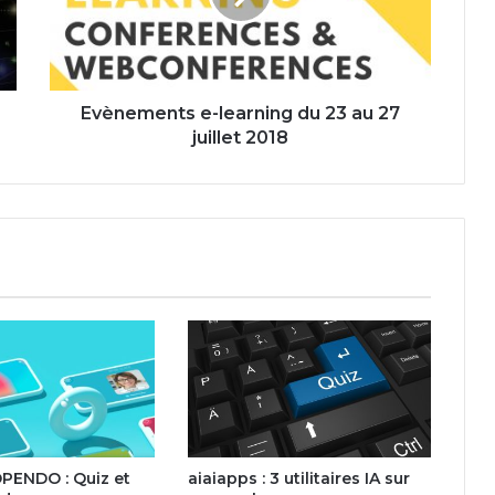
au
27
juillet
2018
Evènements e-learning du 23 au 27
juillet 2018
OPENDO : Quiz et
aiaiapps : 3 utilitaires IA sur