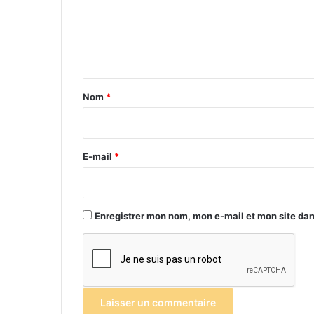
m
e
n
t
a
Nom
*
i
r
e
E-mail
*
*
Enregistrer mon nom, mon e-mail et mon site da