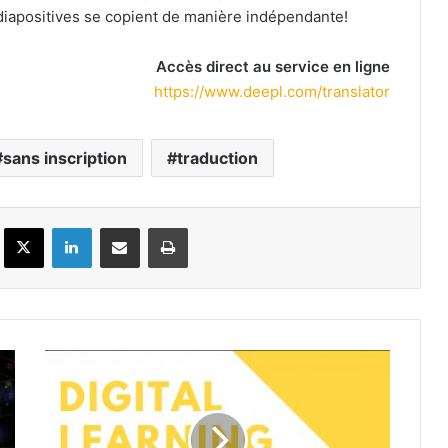
diapositives se copient de manière indépendante!
Accès direct au service en ligne
https://www.deepl.com/translator
sans inscription
traduction
Facebook
X
Linkedin
Partager par email
Imprimer
Evènements
e-
learning
du
23