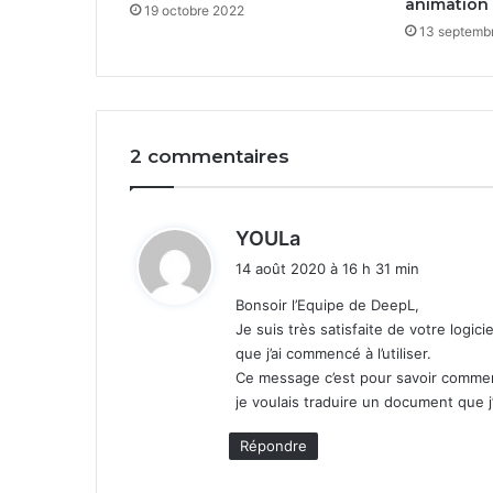
animation
19 octobre 2022
13 septemb
2 commentaires
d
YOULa
i
14 août 2020 à 16 h 31 min
t
Bonsoir l’Equipe de DeepL,
Je suis très satisfaite de votre logic
:
que j’ai commencé à l’utiliser.
Ce message c’est pour savoir comment
je voulais traduire un document que j’
Répondre