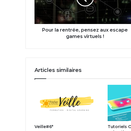
escape
games
virtuels
!
Pour la rentrée, pensez aux escape
games virtuels !
Articles similaires
Veille#6*
Tutoriels 