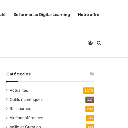
uté
Se former au Digital Learning
Notre offre
Connexion
Rechercher
Catégories
Actualités
1 270
Outils numériques
337
Ressources
292
Vidéoconférences
215
Veille et Curation
199