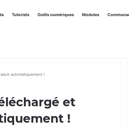
da
Tutoriels
Outils numériques
Modules
Communa
raduit automatiquement !
éléchargé et
tiquement !