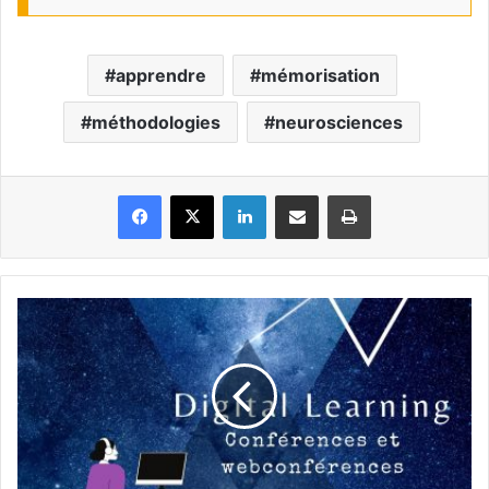
apprendre
mémorisation
méthodologies
neurosciences
Facebook
X
Linkedin
Partager par email
Imprimer
Agenda
du
Digital
Learning
-
Octobre
2020