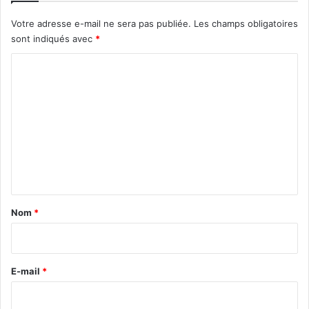
Votre adresse e-mail ne sera pas publiée.
Les champs obligatoires
sont indiqués avec
*
C
o
m
m
e
n
t
a
Nom
*
i
r
e
E-mail
*
*