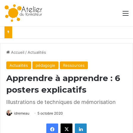
M
Accueil
/
Actualités
Actualités
pédagogie
Ressources
Apprendre à apprendre : 6
posters explicatifs
Illustrations de techniques de mémorisation
idremeau
5 octobre 2020
Facebook
X
Linkedin