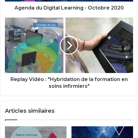
Agenda du Digital Learning - Octobre 2020
Replay
Vidéo
:
"Hybridation
de
la
formation
en
soins
infirmiers"
Replay Vidéo : "Hybridation de la formation en
soins infirmiers"
Articles similaires