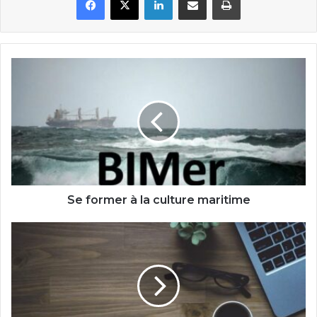
Se
former
à
la
culture
maritime
Se former à la culture maritime
Facilitez-
vous
la
veille
en
1