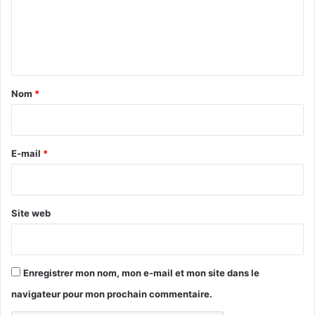
m
e
n
t
a
Nom
*
i
r
e
E-mail
*
*
Site web
Enregistrer mon nom, mon e-mail et mon site dans le
navigateur pour mon prochain commentaire.