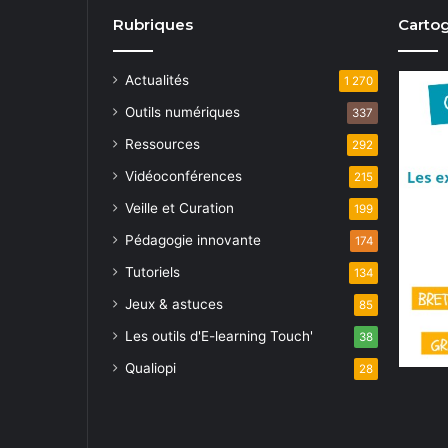
Rubriques
Cartog
Actualités
1 270
Outils numériques
337
Ressources
292
Vidéoconférences
215
Veille et Curation
199
Pédagogie innovante
174
Tutoriels
134
Jeux & astuces
85
Les outils d'E-learning Touch'
38
Qualiopi
28