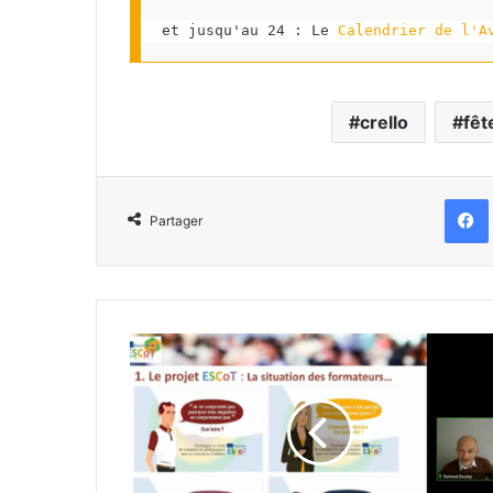
et jusqu'au 24 : Le 
Calendrier de l'A
crello
fêt
Partager
Replay
du
webinaire
"ESCoT
:
Compétences
des