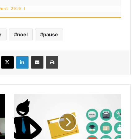
vent 2019 !
e
noel
pause
Facebook
X
Linkedin
Partager par email
Imprimer
Tutoriels
Zerudi
Plateforme
LCMS