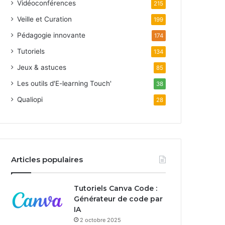
Vidéoconférences
215
Veille et Curation
199
Pédagogie innovante
174
Tutoriels
134
Jeux & astuces
85
Les outils d'E-learning Touch'
38
Qualiopi
28
Articles populaires
Tutoriels Canva Code :
Générateur de code par
IA
2 octobre 2025