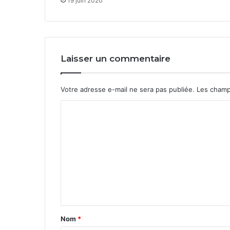
19 juin 2020
Laisser un commentaire
Votre adresse e-mail ne sera pas publiée.
Les champ
C
o
m
m
e
n
t
a
Nom
*