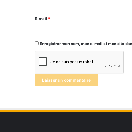
i
r
e
E-mail
*
*
Enregistrer mon nom, mon e-mail et mon site da