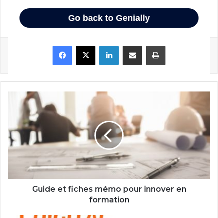
interactif
Facebook
X
Linkedin
Partager par email
Imprimer
Guide
et
fiches
mémo
pour
innover
en
formation
Guide et fiches mémo pour innover en
formation