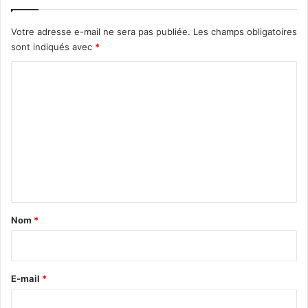
Votre adresse e-mail ne sera pas publiée.
Les champs obligatoires
sont indiqués avec
*
C
o
m
m
e
n
t
a
Nom
*
i
r
e
E-mail
*
*