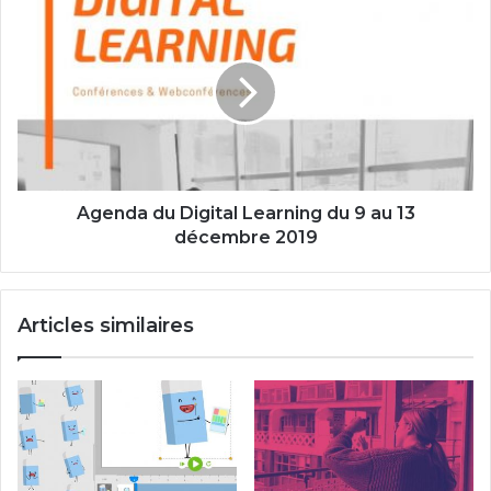
Agenda
du
Digital
Learning
du
9
au
13
décembre
2019
Agenda du Digital Learning du 9 au 13
décembre 2019
Articles similaires