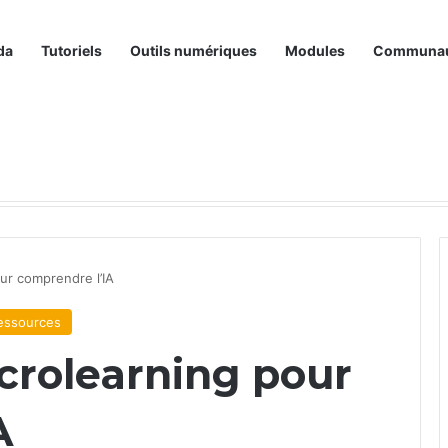
da
Tutoriels
Outils numériques
Modules
Communa
ur comprendre l’IA
essources
crolearning pour
A