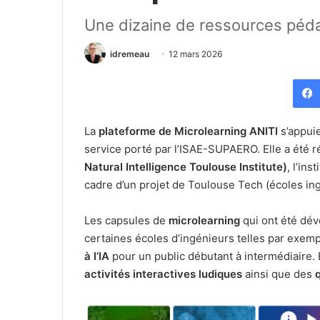
Une dizaine de ressources péd
idremeau
12 mars 2026
La
plateforme de Microlearning ANITI
s’appui
service porté par l’ISAE-SUPAERO. Elle a été
Natural Intelligence Toulouse Institute)
, l’ins
cadre d’un projet de Toulouse Tech (écoles in
Les capsules de
microlearning
qui ont été dév
certaines écoles d’ingénieurs telles par exe
à l’IA
pour un public débutant à intermédiaire.
activités interactives ludiques
ainsi que des
q