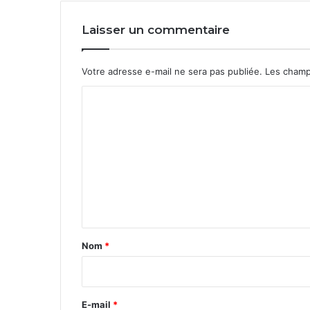
Laisser un commentaire
Votre adresse e-mail ne sera pas publiée.
Les champ
C
o
m
m
e
n
t
a
Nom
*
i
r
e
E-mail
*