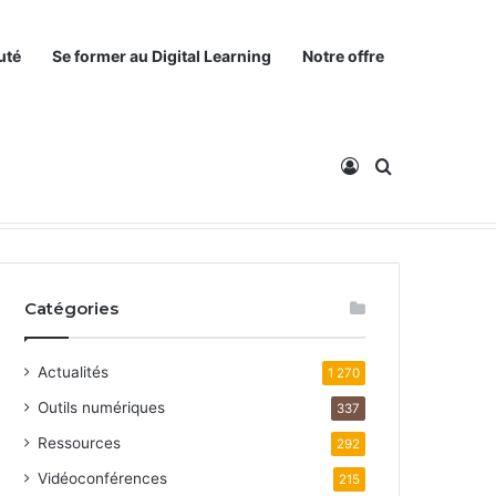
uté
Se former au Digital Learning
Notre offre
Connexion
Rechercher
Catégories
Actualités
1 270
Outils numériques
337
Ressources
292
Vidéoconférences
215