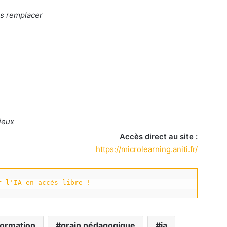
ns remplacer
njeux
Accès direct au site :
https://microlearning.aniti.fr/
r l'IA en accès libre !
formation
grain pédagogique
ia