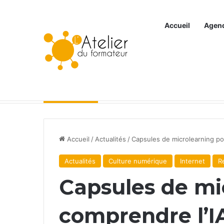
Accueil
Agen
Articles à la une
Accueil
/
Actualités
/
Capsules de microlearning po
Actualités
Culture numérique
Internet
R
Capsules de mi
comprendre l’I