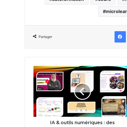
microlea
Partager
IA
&
outils
numériques
:
des
nouveautés
pratiques
!
IA & outils numériques : des