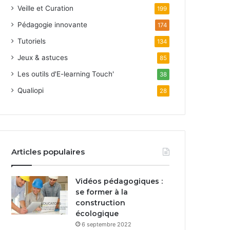
Veille et Curation
199
Pédagogie innovante
174
Tutoriels
134
Jeux & astuces
85
Les outils d'E-learning Touch'
38
Qualiopi
28
Articles populaires
Vidéos pédagogiques :
se former à la
construction
écologique
6 septembre 2022