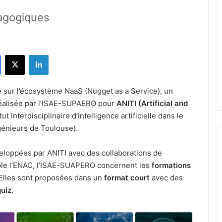
agogiques
Facebook
X
Linkedin
e sur l’écosystème NaaS (Nugget as a Service), un
 réalisée par l’ISAE-SUPAERO pour
ANITI (Artificial and
titut interdisciplinaire d’intelligence artificielle dans le
génieurs de Toulouse).
eloppées par ANITI avec des collaborations de
mple l’ENAC, l’ISAE-SUAPERO concernent les
formations
 Elles sont proposées dans un
format court
avec des
uiz
.