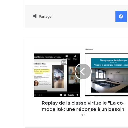
Partager
Replay
de
la
classe
virtuelle
"La
co-
modalité
:
une
Replay de la classe virtuelle "La co-
réponse
modalité : une réponse à un besoin
à
?"
un
besoin