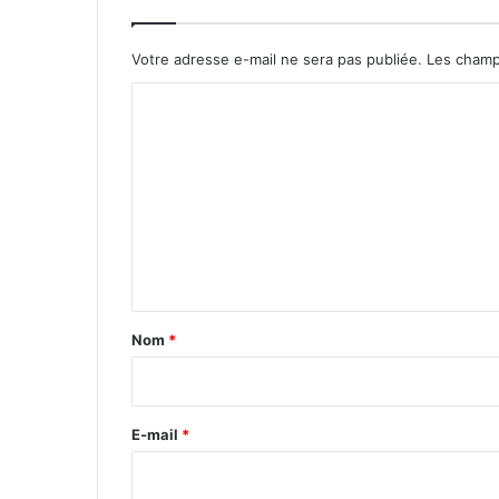
Votre adresse e-mail ne sera pas publiée.
Les champ
C
o
m
m
e
n
t
a
Nom
*
i
r
e
E-mail
*
*