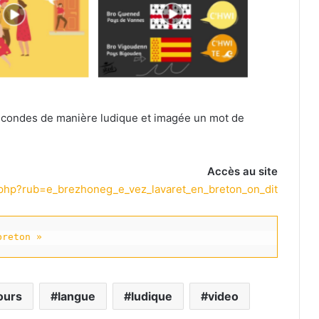
econdes de manière ludique et imagée un mot de
Accès au site
.php?rub=e_brezhoneg_e_vez_lavaret_en_breton_on_dit
breton »
ours
langue
ludique
video