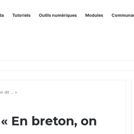
da
Tutoriels
Outils numériques
Modules
Communa
n dit … »
« En breton, on