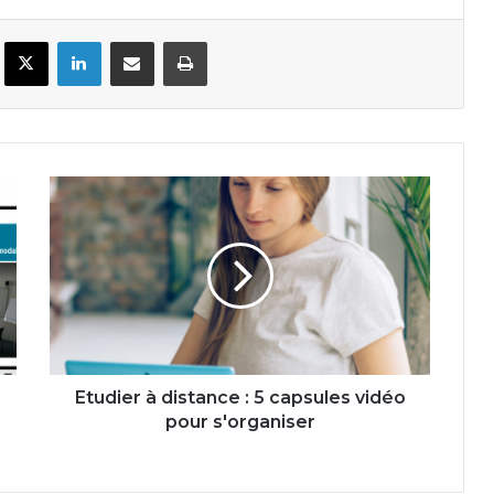
Facebook
X
Linkedin
Partager par email
Imprimer
Etudier
à
distance
:
5
capsules
vidéo
pour
s'organiser
Etudier à distance : 5 capsules vidéo
pour s'organiser