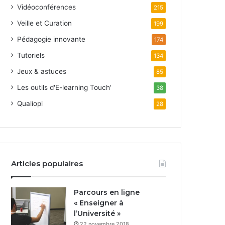
Vidéoconférences
215
Veille et Curation
199
Pédagogie innovante
174
Tutoriels
134
Jeux & astuces
85
Les outils d'E-learning Touch'
38
Qualiopi
28
Articles populaires
Parcours en ligne
« Enseigner à
l’Université »
22 novembre 2018