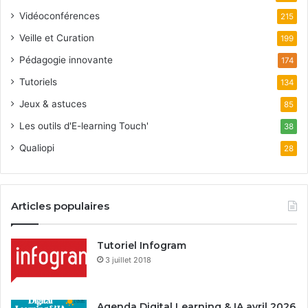
Vidéoconférences
215
Veille et Curation
199
Pédagogie innovante
174
Tutoriels
134
Jeux & astuces
85
Les outils d'E-learning Touch'
38
Qualiopi
28
Articles populaires
Tutoriel Infogram
3 juillet 2018
Agenda Digital Learning & IA avril 2026