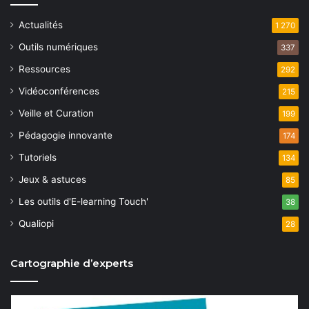
Actualités
1 270
Outils numériques
337
Ressources
292
Vidéoconférences
215
Veille et Curation
199
Pédagogie innovante
174
Tutoriels
134
Jeux & astuces
85
Les outils d'E-learning Touch'
38
Qualiopi
28
Cartographie d’experts