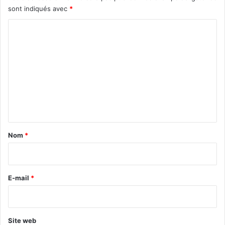
sont indiqués avec
*
C
o
m
m
e
n
t
a
Nom
*
i
r
e
E-mail
*
*
Site web