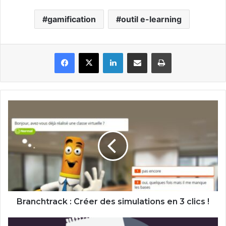
gamification
outil e-learning
Facebook
X
Linkedin
Partager par email
Imprimer
Branchtrack
:
Créer
des
simulations
en
3
clics
!
Branchtrack : Créer des simulations en 3 clics !
Méthode