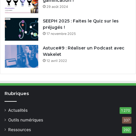
gamification !
29 août 2024
SEEPH 2025 : Faites le Quiz sur les
préjugés !
17 novembre 2025
Astuce#9 : Réaliser un Podcast avec
Wakelet
12 avril 2022
Rubriques
Actualités
1 270
Outils numériques
337
Ressources
292