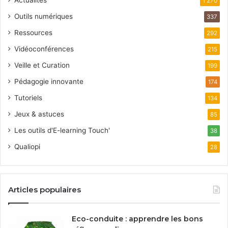
Actualités
1 270
Outils numériques
337
Ressources
292
Vidéoconférences
215
Veille et Curation
199
Pédagogie innovante
174
Tutoriels
134
Jeux & astuces
85
Les outils d'E-learning Touch'
38
Qualiopi
28
Articles populaires
Eco-conduite : apprendre les bons