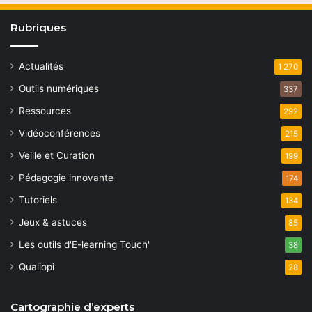
Rubriques
Actualités
1 270
Outils numériques
337
Ressources
292
Vidéoconférences
215
Veille et Curation
199
Pédagogie innovante
174
Tutoriels
134
Jeux & astuces
85
Les outils d'E-learning Touch'
38
Qualiopi
28
Cartographie d’experts