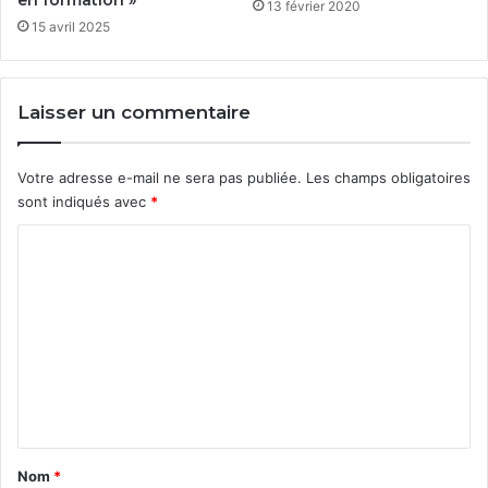
en formation »
13 février 2020
15 avril 2025
Laisser un commentaire
Votre adresse e-mail ne sera pas publiée.
Les champs obligatoires
sont indiqués avec
*
C
o
m
m
e
n
t
a
Nom
*