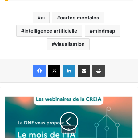
ai
cartes mentales
intelligence artificielle
mindmap
visualisation
Facebook
X
Linkedin
Partager par email
Imprimer
Replays
vidéo
du
"Mois
de
l'IA"