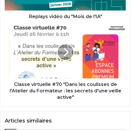
Replays vidéo du "Mois de l'IA"
Classe
virtuelle
#70
"Dans
les
coulisses
de
l'Atelier
du
Formateur
Classe virtuelle #70 "Dans les coulisses de
:
l'Atelier du Formateur : les secrets d'une veille
les
active"
secrets
d'une
veille
Articles similaires
active"