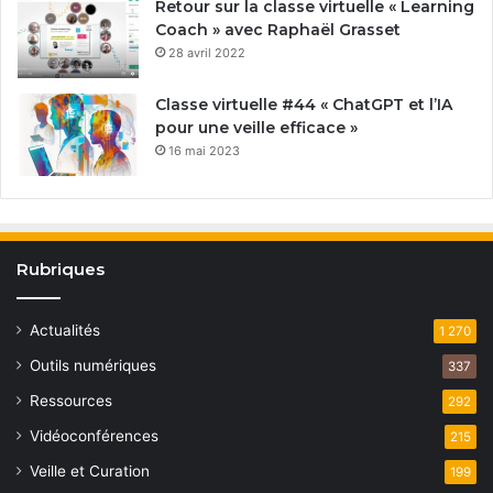
Retour sur la classe virtuelle « Learning
Coach » avec Raphaël Grasset
28 avril 2022
Classe virtuelle #44 « ChatGPT et l’IA
pour une veille efficace »
16 mai 2023
Rubriques
Actualités
1 270
Outils numériques
337
Ressources
292
Vidéoconférences
215
Veille et Curation
199