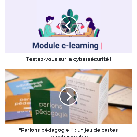
Testez-
vous
sur
la
cybersécurité
!
Testez-vous sur la cybersécurité !
"Parlons
pédagogie
!"
:
un
jeu
de
cartes
téléchargeable
"Parlons pédagogie !" : un jeu de cartes
téléchargeable