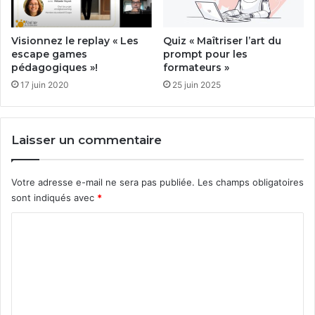
Visionnez le replay « Les
Quiz « Maîtriser l’art du
escape games
prompt pour les
pédagogiques »!
formateurs »
17 juin 2020
25 juin 2025
Laisser un commentaire
Votre adresse e-mail ne sera pas publiée.
Les champs obligatoires
sont indiqués avec
*
C
o
m
m
e