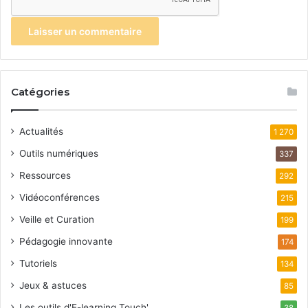
Catégories
Actualités
1 270
Outils numériques
337
Ressources
292
Vidéoconférences
215
Veille et Curation
199
Pédagogie innovante
174
Tutoriels
134
Jeux & astuces
85
Les outils d'E-learning Touch'
38