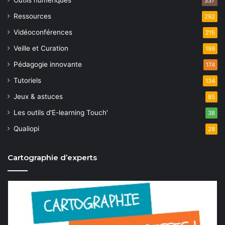
m
m
Outils numériques
337
o
e
Ressources
292
e
n
Vidéoconférences
n
215
n
t
Veille et Curation
199
d
t
Pédagogie innovante
174
e
s
Tutoriels
134
v
Jeux & astuces
85
u
Les outils d'E-learning Touch'
38
e
Qualiopi
28
s
Cartographie d’experts
É
v
è
n