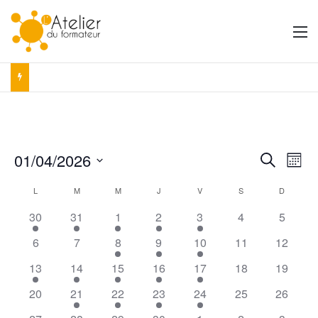
M
01/04/2026
R
N
R
M
e
S
o
a
e
c
C
L
LUNDI
M
MARDI
M
MERCREDI
J
JEUDI
V
VENDREDI
S
SAMEDI
D
DIMANC
é
i
h
v
s
l
c
30
31
1
2
3
4
e
5
a
e
i
r
h
c
6
7
8
9
10
11
12
l
c
g
t
h
e
13
14
15
16
17
18
19
i
e
a
e
o
r
20
21
22
23
24
25
26
t
n
n
n