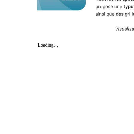
propose une
typo
ainsi que
des gril
Visualis