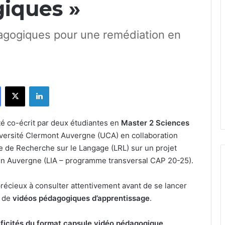
iques »
agogiques pour une remédiation en
Facebook
X
Linkedin
té co-écrit par deux étudiantes en
Master 2 Sciences
iversité Clermont Auvergne (UCA) en collaboration
re de Recherche sur le Langage (LRL) sur un projet
’In Auvergne (LIA – programme transversal CAP 20-25).
précieux à consulter attentivement avant de se lancer
n de
vidéos pédagogiques d’apprentissage
.
ificités du format capsule vidéo pédagogique
,