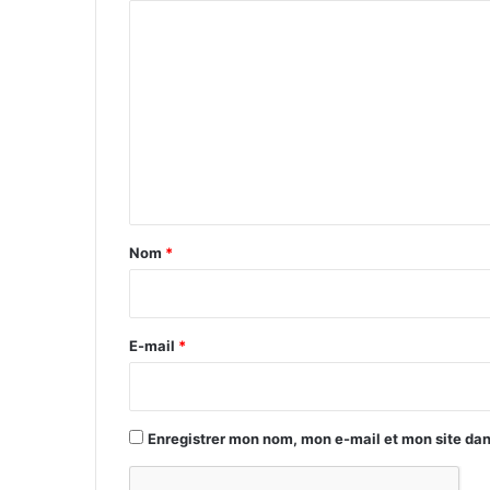
C
o
m
m
e
n
t
a
Nom
*
i
r
e
E-mail
*
*
Enregistrer mon nom, mon e-mail et mon site da