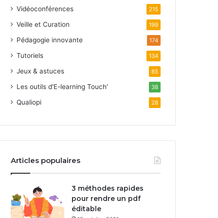
Vidéoconférences
215
Veille et Curation
199
Pédagogie innovante
174
Tutoriels
134
Jeux & astuces
85
Les outils d'E-learning Touch'
38
Qualiopi
28
Articles populaires
3 méthodes rapides
pour rendre un pdf
éditable