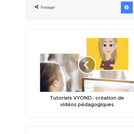
Partager
Tutoriels
VYOND
:
création
de
vidéos
pédagogiques
Tutoriels VYOND : création de
vidéos pédagogiques