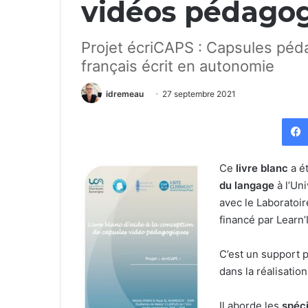
vidéos pédagog
Projet écriCAPS : Capsules péd
français écrit en autonomie
idremeau
27 septembre 2021
Ce
livre blanc
a é
du langage
à l’Un
avec le Laboratoi
financé par Learn
C’est un support 
dans la réalisatio
Il aborde les
spéc