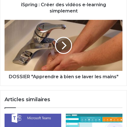
iSpring : Créer des vidéos e-learning
simplement
DOSSIER
"Apprendre
à
bien
se
laver
les
mains"
DOSSIER "Apprendre à bien se laver les mains"
Articles similaires