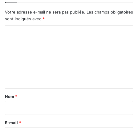
Votre adresse e-mail ne sera pas publiée.
Les champs obligatoires
sont indiqués avec
*
C
o
m
m
e
n
t
a
Nom
*
i
r
e
E-mail
*
*