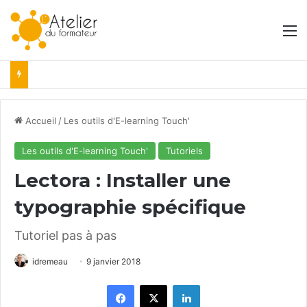
M
Accueil
/
Les outils d'E-learning Touch'
Les outils d'E-learning Touch'
Tutoriels
Lectora : Installer une
typographie spécifique
Tutoriel pas à pas
idremeau
9 janvier 2018
Facebook
X
Linkedin