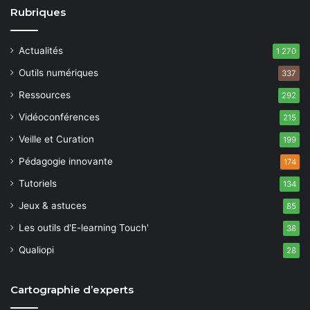
Rubriques
Actualités
1 270
Outils numériques
337
Ressources
292
Vidéoconférences
215
Veille et Curation
199
Pédagogie innovante
174
Tutoriels
134
Jeux & astuces
85
Les outils d'E-learning Touch'
38
Qualiopi
28
Cartographie d’experts