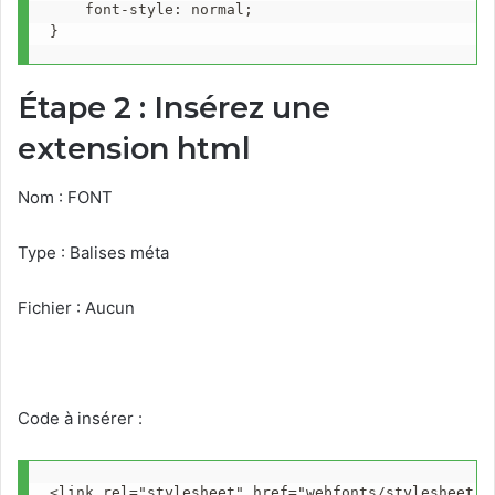
    font-style: normal;

}
Étape 2 : Insérez une
extension html
Nom : FONT
Type : Balises méta
Fichier : Aucun
Code à insérer :
<link rel="stylesheet" href="webfonts/stylesheet.c