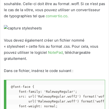
souhaitée. Celle-ci doit être au format .woff. Si ce n’est pas
le cas de la vôtre, vous pouvez utiliser un convertisseur
de typographies tel que
convertio.co
.
Vous devez également créer un fichier nommé
« stylesheet » cette fois au format .css. Pour cela, vous
pouvez utiliser le logiciel
NotePad
, téléchargeable
gratuitement.
Dans ce fichier, insérez le code suivant :
@font-face {

    font-family: 'RalewayRegular';

    src: url('RalewayRegular.woff2') format('woff2'
         url('RalewayRegular.woff') format('woff');
    font-weight: normal;
