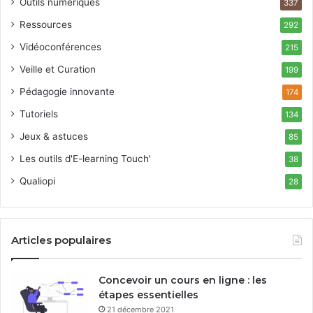
Outils numériques
337
Ressources
292
Vidéoconférences
215
Veille et Curation
199
Pédagogie innovante
174
Tutoriels
134
Jeux & astuces
85
Les outils d'E-learning Touch'
38
Qualiopi
28
Articles populaires
Concevoir un cours en ligne : les
étapes essentielles
21 décembre 2021