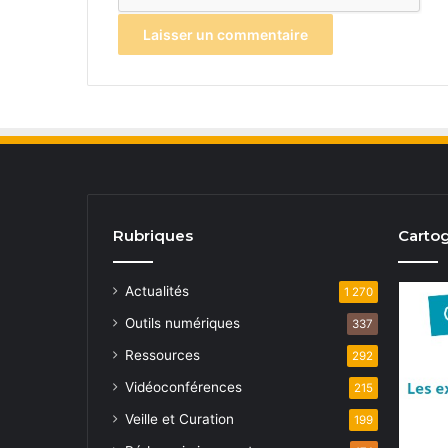
Rubriques
Cartog
Actualités
1 270
Outils numériques
337
Ressources
292
Vidéoconférences
215
Veille et Curation
199