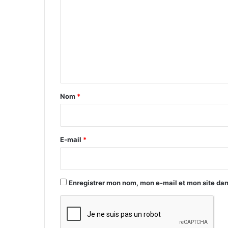
o
m
m
e
n
t
a
Nom
*
i
r
e
E-mail
*
*
Enregistrer mon nom, mon e-mail et mon site da