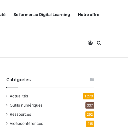
uté
Se former au Digital Learning
Notre offre
Connexion
Rechercher
Catégories
Actualités
1 270
Outils numériques
337
Ressources
292
Vidéoconférences
215