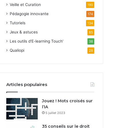
Veille et Curation
199
Pédagogie innovante
174
Tutoriels
134
Jeux & astuces
85
Les outils d'E-learning Touch'
38
Qualiopi
28
Articles populaires
Jouez ! Mots croisés sur
l’IA
5 juillet 2023
35 conseils sur le droit