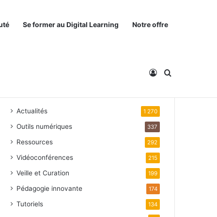
uté
Se former au Digital Learning
Notre offre
Connexion
Rechercher
Catégories
Actualités
1 270
Outils numériques
337
Ressources
292
Vidéoconférences
215
Veille et Curation
199
Pédagogie innovante
174
Tutoriels
134