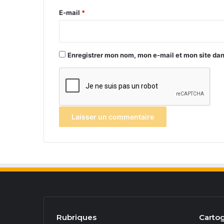
e
E-mail
*
*
Enregistrer mon nom, mon e-mail et mon site da
Rubriques
Cartog