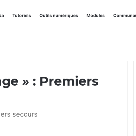
da
Tutoriels
Outils numériques
Modules
Communa
ers secours
e » : Premiers
iers secours