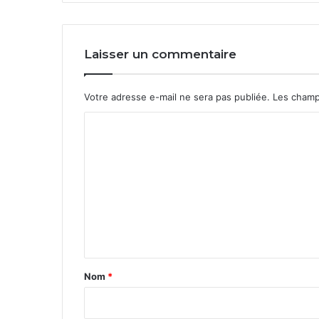
Laisser un commentaire
Votre adresse e-mail ne sera pas publiée.
Les champ
C
o
m
m
e
n
t
a
Nom
*
i
r