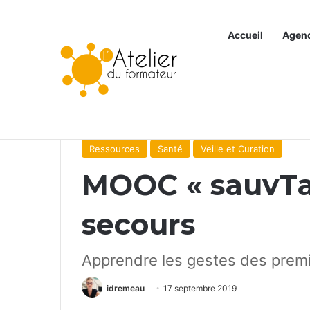
Accueil
Agen
Articles à la une
Accueil
/
Ressources
/
MOOC « sauvTage » : Premi
Ressources
Santé
Veille et Curation
MOOC « sauvTag
secours
Apprendre les gestes des prem
idremeau
17 septembre 2019