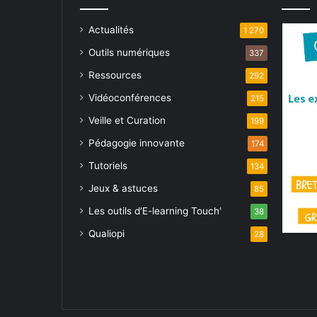
Actualités
1 270
Outils numériques
337
Ressources
292
Vidéoconférences
215
Veille et Curation
199
Pédagogie innovante
174
Tutoriels
134
Jeux & astuces
85
Les outils d'E-learning Touch'
38
Qualiopi
28