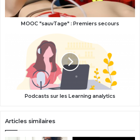
MOOC "sauvTage" : Premiers secours
Podcasts
sur
les
Learning
analytics
Podcasts sur les Learning analytics
Articles similaires