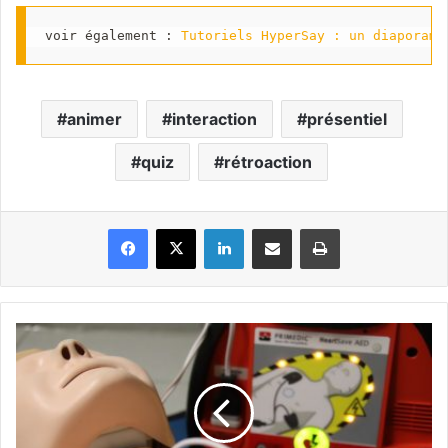
voir également : 
Tutoriels HyperSay : un diaporama
animer
interaction
présentiel
quiz
rétroaction
Facebook
X
Linkedin
Partager par email
Imprimer
MOOC
"sauvTage"
:
Premiers
secours