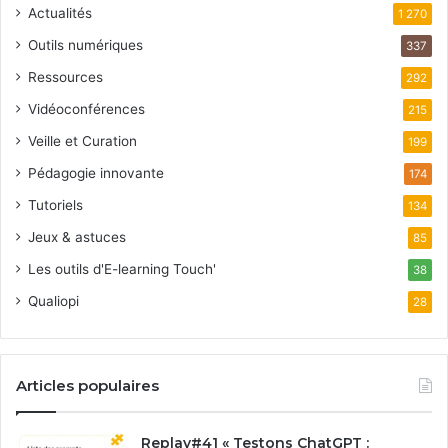
Actualités
1 270
Outils numériques
337
Ressources
292
Vidéoconférences
215
Veille et Curation
199
Pédagogie innovante
174
Tutoriels
134
Jeux & astuces
85
Les outils d'E-learning Touch'
38
Qualiopi
28
Articles populaires
Replay#41 « Testons ChatGPT :