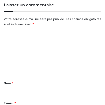
Laisser un commentaire
Votre adresse e-mail ne sera pas publiée.
Les champs obligatoires
sont indiqués avec
*
C
o
m
m
e
n
t
a
Nom
*
i
r
e
E-mail
*