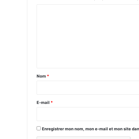
C
o
m
m
e
n
t
a
Nom
*
i
r
e
E-mail
*
*
Enregistrer mon nom, mon e-mail et mon site da