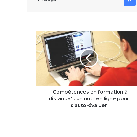
"Compétences
en
formation
à
distance"
:
un
outil
en
ligne
"Compétences en formation à
pour
distance" : un outil en ligne pour
s'auto-
s'auto-évaluer
évaluer