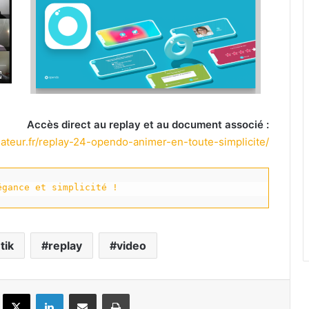
Accès direct au replay et au document associé :
rmateur.fr/replay-24-opendo-animer-en-toute-simplicite/
égance et simplicité !
tik
replay
video
Facebook
X
Linkedin
Partager par email
Imprimer