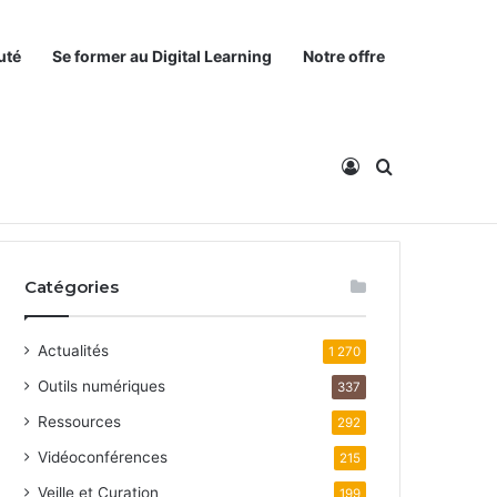
uté
Se former au Digital Learning
Notre offre
Connexion
Rechercher
Catégories
Actualités
1 270
Outils numériques
337
Ressources
292
Vidéoconférences
215
Veille et Curation
199