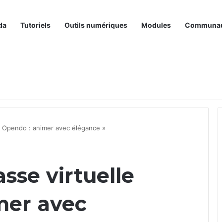
da
Tutoriels
Outils numériques
Modules
Communa
 « Opendo : animer avec élégance »
asse virtuelle
mer avec