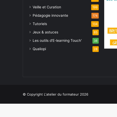
Veille et Curation
199
Pédagogie innovante
174
Tutoriels
134
Jeux & astuces
85
Les outils d'E-learning Touch'
38
Qualiopi
28
© Copyright L'atelier du formateur 2026