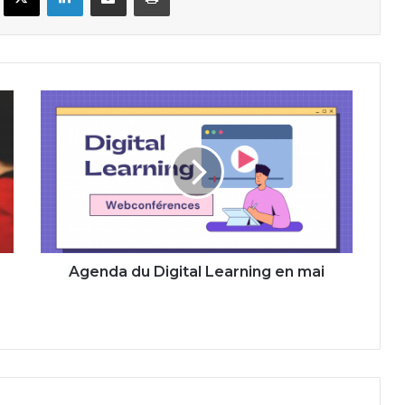
Agenda
du
Digital
Learning
en
mai
Agenda du Digital Learning en mai