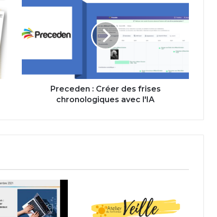
:
Créer
des
frises
chronologiques
avec
l'IA
Preceden : Créer des frises
chronologiques avec l'IA