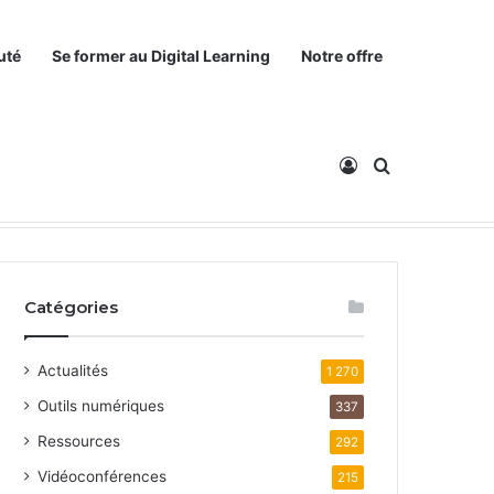
uté
Se former au Digital Learning
Notre offre
Connexion
Rechercher
Catégories
Actualités
1 270
Outils numériques
337
Ressources
292
Vidéoconférences
215