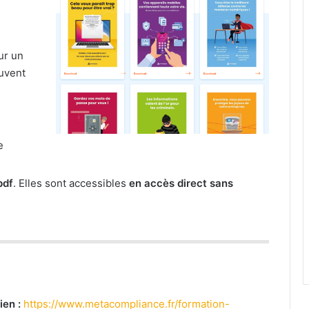
ur un
euvent
e
pdf
. Elles sont accessibles
en accès direct sans
ien :
https://www.metacompliance.fr/formation-