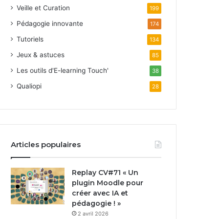
Veille et Curation
199
Pédagogie innovante
174
Tutoriels
134
Jeux & astuces
85
Les outils d'E-learning Touch'
38
Qualiopi
28
Articles populaires
Replay CV#71 « Un
plugin Moodle pour
créer avec IA et
pédagogie ! »
2 avril 2026