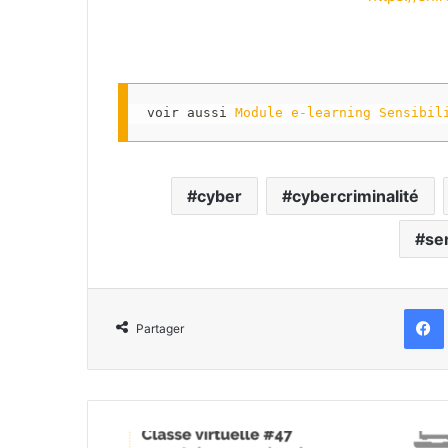
voir aussi 
Module e-learning Sensibil
cyber
cybercriminalité
sen
Partager
CV#47