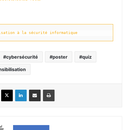
isation à la sécurité informatique
cybersécurité
poster
quiz
sibilisation
Facebook
X
Linkedin
Partager par email
Imprimer
Preceden