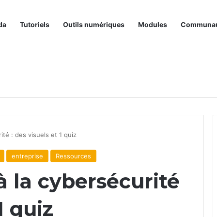
da
Tutoriels
Outils numériques
Modules
Communa
ité : des visuels et 1 quiz
entreprise
Ressources
à la cybersécurité
1 quiz