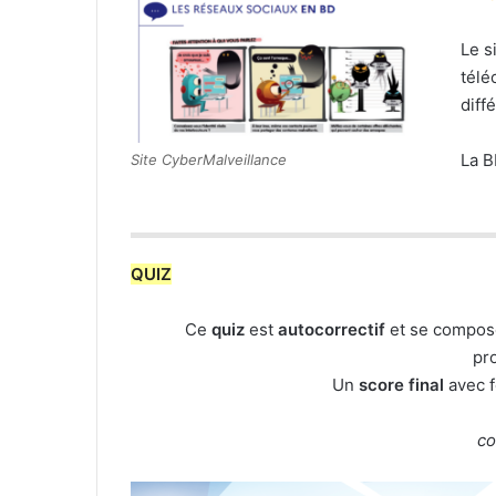
Le s
télé
diff
La B
Site CyberMalveillance
QUIZ
Ce
quiz
est
autocorrectif
et se compo
pr
Un
score final
avec f
co