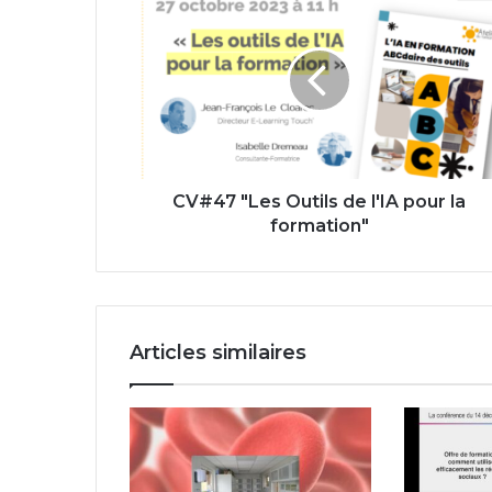
"Les
Outils
de
l'IA
pour
la
formation"
CV#47 "Les Outils de l'IA pour la
formation"
Articles similaires