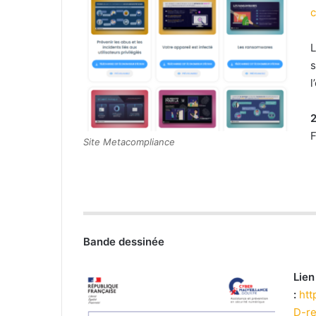
c
L
l
2
F
Site Metacompliance
Bande dessinée
Lien
:
htt
D-re