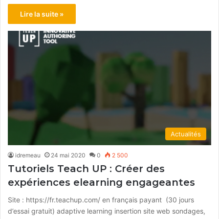
Lire la suite »
Actualités
idremeau
24 mai 2020
0
2 500
Tutoriels Teach UP : Créer des
expériences elearning engageantes
Site : https://fr.teachup.com/ en français payant (30 jours
d’essai gratuit) adaptive learning insertion site web sondages,