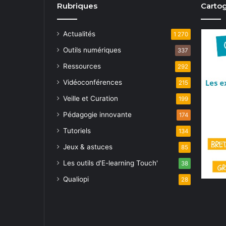
Rubriques
Cartog
Actualités
1 270
Outils numériques
337
Ressources
292
Vidéoconférences
215
Veille et Curation
199
Pédagogie innovante
174
Tutoriels
134
Jeux & astuces
85
Les outils d'E-learning Touch'
38
Qualiopi
28