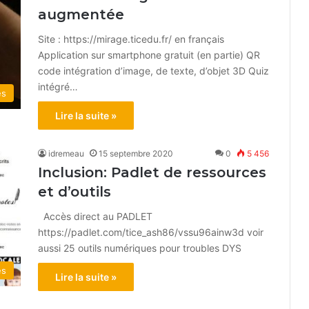
augmentée
Site : https://mirage.ticedu.fr/ en français
Application sur smartphone gratuit (en partie) QR
code intégration d’image, de texte, d’objet 3D Quiz
intégré…
és
Lire la suite »
idremeau
15 septembre 2020
0
5 456
Inclusion: Padlet de ressources
et d’outils
Accès direct au PADLET
https://padlet.com/tice_ash86/vssu96ainw3d voir
aussi 25 outils numériques pour troubles DYS
és
Lire la suite »