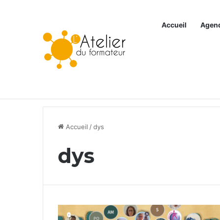
Accueil
Agen
Articles à la une
Accueil
/
dys
dys