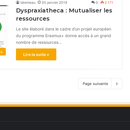
idremeau
30 janvier 2019
0
2 171
Dyspraxiatheca : Mutualiser les
ressources
Le site élaboré dans le cadre d’un projet européen
du programme Erasmus+ donne accès à un grand
nombre de ressources…
és
Lire la suite »
Page suivante