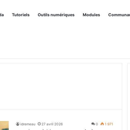
da
Tutoriels
Outils numériques
Modules
Communa
idremeau
27 avril 2026
0
1 971