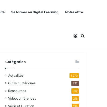
uté
Se former au Digital Learning
Notre offre
Connexion
Rechercher
Catégories
Actualités
1 270
Outils numériques
337
Ressources
292
Vidéoconférences
215
Veille et Curation
199