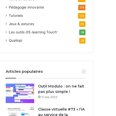
Pédagogie innovante
174
Tutoriels
134
Jeux & astuces
85
Les outils d'E-learning Touch'
38
Qualiopi
28
Articles populaires
Outil Modulo : on ne fait
pas plus simple !
11 mai 2022
Classe virtuelle #73 « l’IA
au service de la