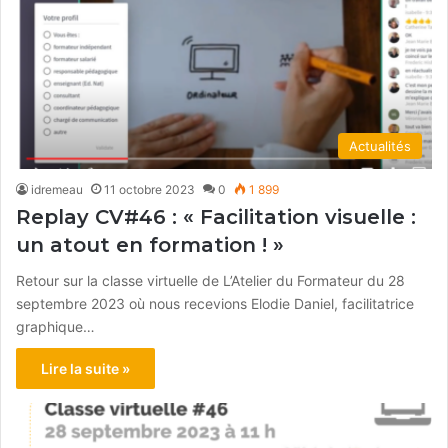
Actualités
idremeau
11 octobre 2023
0
1 899
Replay CV#46 : « Facilitation visuelle :
un atout en formation ! »
Retour sur la classe virtuelle de L’Atelier du Formateur du 28
septembre 2023 où nous recevions Elodie Daniel, facilitatrice
graphique…
Lire la suite »