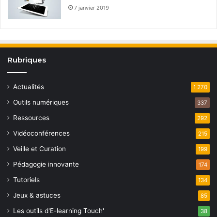
7 janvier 2019
Rubriques
Actualités
1 270
Outils numériques
337
Ressources
292
Vidéoconférences
215
Veille et Curation
199
Pédagogie innovante
174
Tutoriels
134
Jeux & astuces
85
Les outils d'E-learning Touch'
38