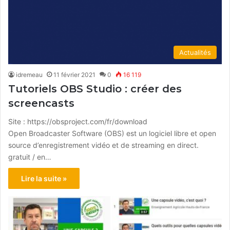
Actualités
idremeau
11 février 2021
0
16 119
Tutoriels OBS Studio : créer des
screencasts
Site : https://obsproject.com/fr/download
Open Broadcaster Software (OBS) est un logiciel libre et open
source d’enregistrement vidéo et de streaming en direct.
gratuit / en…
Lire la suite »