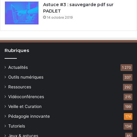
Astuce #3 : sauvegarde pdf sur
PADLET
14 octobre 2019
Rubriques
Actualités
1 270
Outils numériques
337
Ressources
292
Vidéoconférences
215
Veille et Curation
199
Pédagogie innovante
174
Tutoriels
134
Jeux & astuces
85