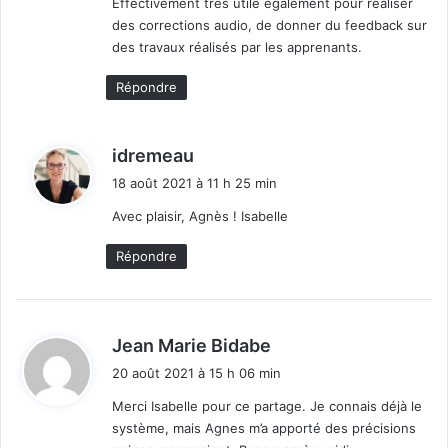
Effectivement très utile également pour réaliser
:
des corrections audio, de donner du feedback sur
des travaux réalisés par les apprenants.
Répondre
d
idremeau
i
18 août 2021 à 11 h 25 min
t
Avec plaisir, Agnès ! Isabelle
:
Répondre
d
Jean Marie Bidabe
i
20 août 2021 à 15 h 06 min
t
Merci Isabelle pour ce partage. Je connais déjà le
système, mais Agnes m’a apporté des précisions
: