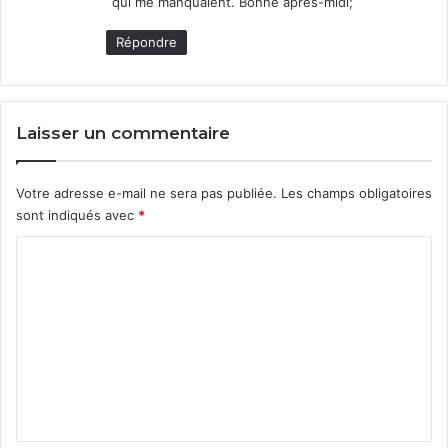
qui me manquaient. Bonne après-midi;
Répondre
Laisser un commentaire
Votre adresse e-mail ne sera pas publiée.
Les champs obligatoires
sont indiqués avec
*
C
o
m
m
e
n
t