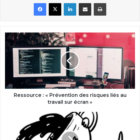
Facebook
X
Linkedin
Partager par email
Imprimer
Ressource
:
«
Prévention
des
risques
liés
au
travail
sur
Ressource : « Prévention des risques liés au
écran
travail sur écran »
»
6
sites
pour
trouver