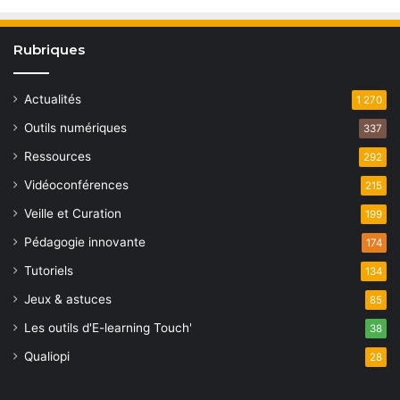
Rubriques
Actualités
1 270
Outils numériques
337
Ressources
292
Vidéoconférences
215
Veille et Curation
199
Pédagogie innovante
174
Tutoriels
134
Jeux & astuces
85
Les outils d'E-learning Touch'
38
Qualiopi
28