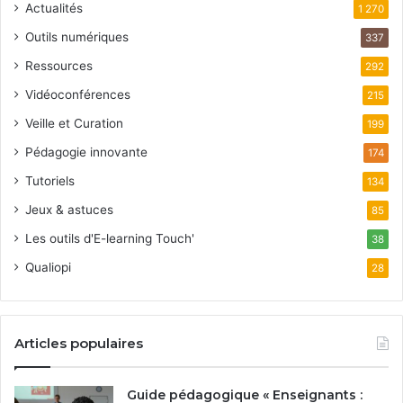
Actualités
1 270
Outils numériques
337
Ressources
292
Vidéoconférences
215
Veille et Curation
199
Pédagogie innovante
174
Tutoriels
134
Jeux & astuces
85
Les outils d'E-learning Touch'
38
Qualiopi
28
Articles populaires
Guide pédagogique « Enseignants :